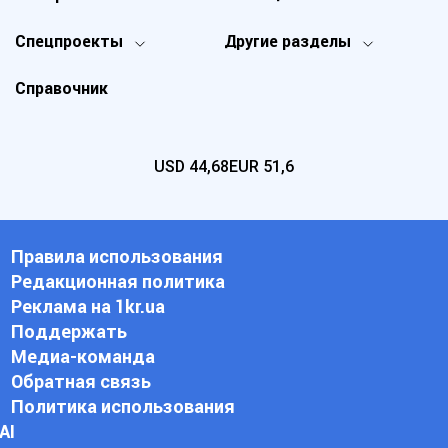
Спецпроекты
Другие разделы
Справочник
USD
44,68
EUR
51,6
Правила использования
Редакционная политика
Реклама на 1kr.ua
Поддержать
Медиа-команда
Обратная связь
Политика использования
АI