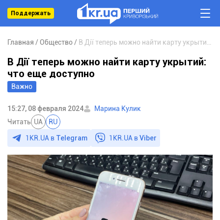
Поддержать
Главная
Общество
В Дії теперь можно найти карту укрытий: что еще доступно
В Дії теперь можно найти карту укрытий:
что еще доступно
Важно
15:27, 08 февраля 2024
Марина Кулик
Читать
UA
RU
1KR.UA в
Telegram
1KR.UA в
Viber