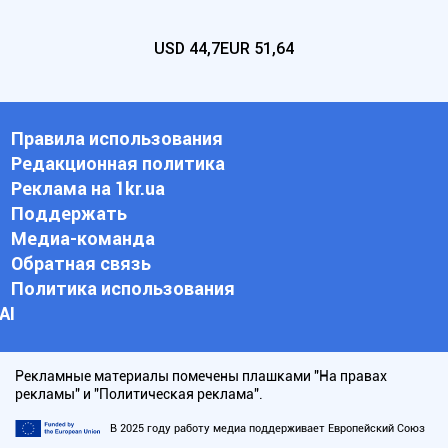
USD
44,7
EUR
51,64
Правила использования
Редакционная политика
Реклама на 1kr.ua
Поддержать
Медиа-команда
Обратная связь
Политика использования
АI
Рекламные материалы помечены плашками "На правах
рекламы" и "Политическая реклама".
В 2025 году работу медиа поддерживает Европейский Союз