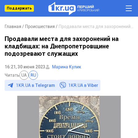
Поддержать
Главная
Происшествия
Продавали места для захоронений на кладбищах: на Днепропетровщине подозревают служащих
Продавали места для захоронений на
кладбищах: на Днепропетровщине
подозревают служащих
16:21, 30 июня 2023
Марина Кулик
Читать
UA
RU
1KR.UA в
Telegram
1KR.UA в
Viber