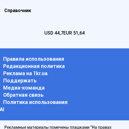
Справочник
USD
44,7
EUR
51,64
Правила использования
Редакционная политика
Реклама на 1kr.ua
Поддержать
Медиа-команда
Обратная связь
Политика использования
АI
Рекламные материалы помечены плашками "На правах