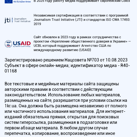
В 2025 году работу медиа поддерживает Европейский Союз
Независимая сертификация в соответствии с программой
Journalism Trust Initiative (JTI) и стандартов ISO CWA 17493:
2019
Сайт обновлен в 2023 году в рамках сотрудничества с
проектом «Укрепление общественного доверия в Украине» —
UCBI, который поддерживает Агентство США по
международному развитию (USAID)
Зарегистрировано решением Нацсовета №703 от 10.08.2023
Субъект в сфере онлайн-медиа; идентификатор медиа - R40-
01168
Все текстовые и медийные материалы сайта защищены
авторскими правами в соответствии с действующим
законодательством. Использование любых материалов,
размещенных на сайте, разрешается при условии ссылки на
1kr.ua. Она должна быть размещена независимо от полного
или частичного использования материалов. Для интернет-
изданий обязательна прямая, открытая для поисковых
систем гиперссылка, размещенная в подзаголовке или
первом абзаце материала. В любом другом случае
перепечатка, копирование, воспроизведение или иное