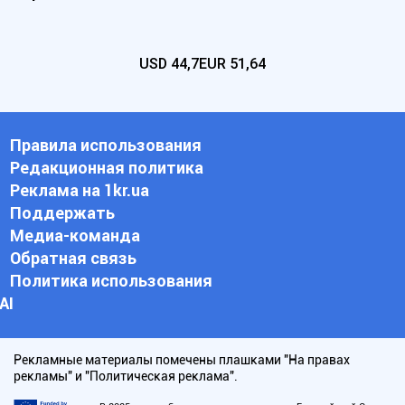
USD
44,7
EUR
51,64
Правила использования
Редакционная политика
Реклама на 1kr.ua
Поддержать
Медиа-команда
Обратная связь
Политика использования
АI
Рекламные материалы помечены плашками "На правах
рекламы" и "Политическая реклама".