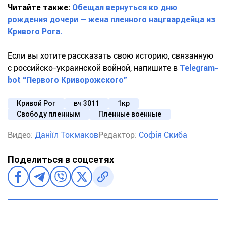
Читайте также:
Обещал вернуться ко дню
рождения дочери — жена пленного нацгвардейца из
Кривого Рога.
Если вы хотите рассказать свою историю, связанную
с российско-украинской войной, напишите в
T
elegram-
bot “Первого Криворожского”
Кривой Рог
вч 3011
1кр
Свободу пленным
Пленные военные
Видео:
Даніїл Токмаков
Редактор:
Софія Скиба
Поделиться в соцсетях