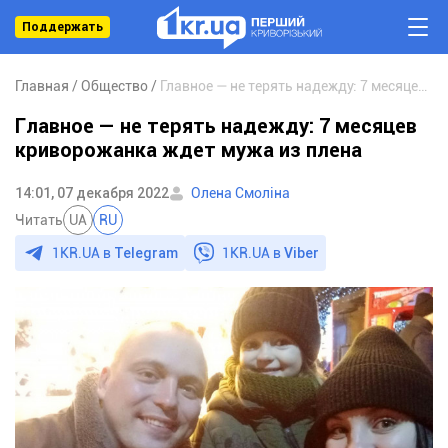
Поддержать
Главная
Общество
Главное — не терять надежду: 7 месяцев криворожанка ждет мужа из плена
Главное — не терять надежду: 7 месяцев
криворожанка ждет мужа из плена
14:01, 07 декабря 2022
Олена Смоліна
Читать
UA
RU
1KR.UA в
Telegram
1KR.UA в
Viber