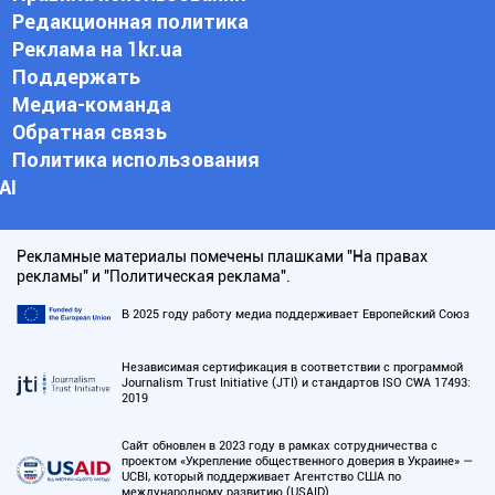
Редакционная политика
Реклама на 1kr.ua
Поддержать
Медиа-команда
Обратная связь
Политика использования
АI
Рекламные материалы помечены плашками "На правах
рекламы" и "Политическая реклама".
В 2025 году работу медиа поддерживает Европейский Союз
Независимая сертификация в соответствии с программой
Journalism Trust Initiative (JTI) и стандартов ISO CWA 17493:
2019
Сайт обновлен в 2023 году в рамках сотрудничества с
проектом «Укрепление общественного доверия в Украине» —
UCBI, который поддерживает Агентство США по
международному развитию (USAID)