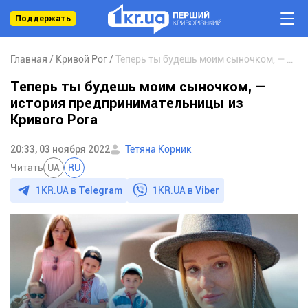
Поддержать
Главная
Кривой Рог
Теперь ты будешь моим сыночком, — история предпринимательницы из Кривого Рога
Теперь ты будешь моим сыночком, —
история предпринимательницы из
Кривого Рога
20:33, 03 ноября 2022
Тетяна Корник
Читать
UA
RU
1KR.UA в
Telegram
1KR.UA в
Viber