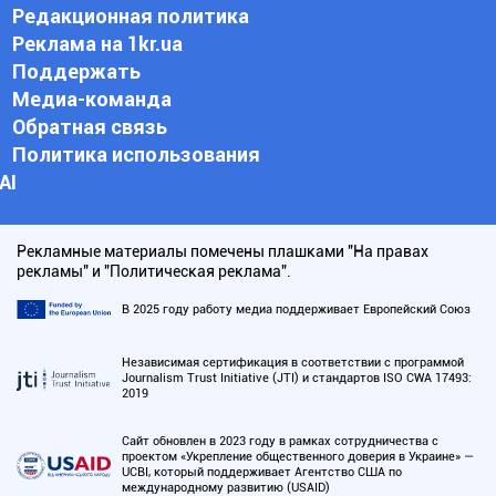
Редакционная политика
Реклама на 1kr.ua
Поддержать
Медиа-команда
Обратная связь
Политика использования
АI
Рекламные материалы помечены плашками "На правах
рекламы" и "Политическая реклама".
В 2025 году работу медиа поддерживает Европейский Союз
Независимая сертификация в соответствии с программой
Journalism Trust Initiative (JTI) и стандартов ISO CWA 17493:
2019
Сайт обновлен в 2023 году в рамках сотрудничества с
проектом «Укрепление общественного доверия в Украине» —
UCBI, который поддерживает Агентство США по
международному развитию (USAID)