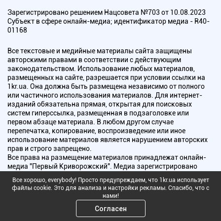
Зарегистрировано решением Нацсовета №703 от 10.08.2023
Субъект в сфере онлайн-медиа; идентификатор медиа - R40-
01168
Все текстовые и медийные материалы сайта защищены
авторскими правами в соответствии с действующим
законодательством. Использование любых материалов,
размещенных на сайте, разрешается при условии ссылки на
1kr.ua. Она должна быть размещена независимо от полного
или частичного использования материалов. Для интернет-
изданий обязательна прямая, открытая для поисковых
систем гиперссылка, размещенная в подзаголовке или
первом абзаце материала. В любом другом случае
перепечатка, копирование, воспроизведение или иное
использование материалов является нарушением авторских
прав и строго запрещено.
Все права на размещение материалов принадлежат онлайн-
медиа "Первый Криворожский". Медиа зарегистрировано
Национальным советом Украины по вопросам телевидения и
Все хорошо, everybody! Просто предупреждаем, что 1kr.ua использует
радиовещания.
файлы cookie. Это для анализа и настройки рекламы. Спасибо, что с
нами!
Copyright © 2010 - 2026 Все права защищены
Согласен