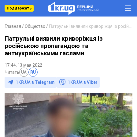
Поддержать
Главная
Общество
Патрульні виявили криворіжця із російською пропагандою та антиукраїнськими гаслами
Патрульні виявили криворіжця із
російською пропагандою та
антиукраїнськими гаслами
17:44, 13 мая 2022
Читать
UA
RU
1KR.UA в
Telegram
1KR.UA в
Viber