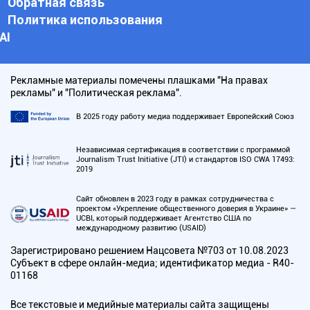
Обратная связь
Политика использования
АI
Рекламные материалы помечены плашками "На правах
рекламы" и "Политическая реклама".
В 2025 году работу медиа поддерживает Европейский Союз
Независимая сертификация в соответствии с программой
Journalism Trust Initiative (JTI) и стандартов ISO CWA 17493:
2019
Сайт обновлен в 2023 году в рамках сотрудничества с
проектом «Укрепление общественного доверия в Украине» —
UCBI, который поддерживает Агентство США по
международному развитию (USAID)
Зарегистрировано решением Нацсовета №703 от 10.08.2023
Субъект в сфере онлайн-медиа; идентификатор медиа - R40-
01168
Все текстовые и медийные материалы сайта защищены