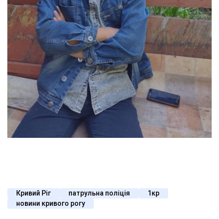
Кривий Ріг
патрульна поліція
1кр
новини кривого рогу