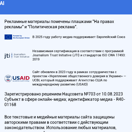
АI
Рекламные материалы помечены плашками "На правах
рекламы" и "Политическая реклама".
В 2025 году работу медиа поддерживает Европейский Союз
Независимая сертификация в соответствии с программой
Journalism Trust Initiative (JTI) и стандартов ISO CWA 17493:
2019
Сайт обновлен в 2023 году в рамках сотрудничества с
проектом «Укрепление общественного доверия в Украине» —
UCBI, который поддерживает Агентство США по
международному развитию (USAID)
Зарегистрировано решением Нацсовета №703 от 10.08.2023
Субъект в сфере онлайн-медиа; идентификатор медиа - R40-
01168
Все текстовые и медийные материалы сайта защищены
авторскими правами в соответствии с действующим
законодательством. Использование любых материалов,