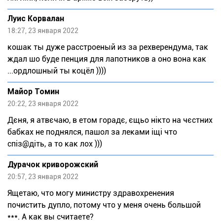
Луис Корвалан
18:27, 23 января 2022
кошак ты дуже расстроеный из за рехверендума, так
ждал шо буде пенция для лапотников а оно вона как
...ордлошный ты коцёл ))))
Maйop Toмин
20:22, 23 января 2022
Дєня, я атвєчаю, в етом горадє, єщьо нікто на чєстних
бабках не поднялся, пашол за леками іщі что
спіз@діть, а то как лох )))
Дypaчок криворожский
20:57, 23 января 2022
Ящетаю, что могу министру здравохренения
почистить дупло, потому что у меня очень большой
***. А как вы считаете?