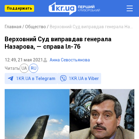
Поддержать
Главная
Общество
Верховний Суд виправдав генерала Назарова, — справа Іл-76
Верховний Суд виправдав генерала
Назарова, — справа Іл-76
12:49, 21 мая 2021
Анна Севостьянова
Читать
UA
RU
1KR.UA в
Telegram
1KR.UA в
Viber