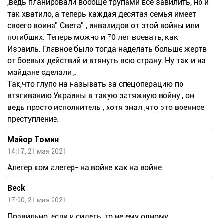
,ведь планировали вообще трупами все завилить, но и
так хватило, а теперь каждая десятая семья имеет
своего воина" Света" , инвалидов от этой войны или
погибших. Теперь можно и 70 лет воевать, как
Израиль. Главное было тогда наделать больше жертв
от боевых действий и втянуть всю страну. Ну так и на
майдане сделали ,.
Так,что глупо на называть за спецоперацию по
втягиванию Украины в такую затяжную войну , он
ведь просто исполнитель , хотя знал ,что это военное
преступление.
Майор Томин
14:17, 21 мая 2021
Алегер ком алегер- на войне как на войне.
Beck
17:00, 21 мая 2021
Правильно, если и сидеть, то не ему одному.