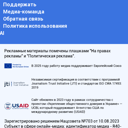
Поддержать
Медиа-команда
Обратная связь
Политика использования
АI
Рекламные материалы помечены плашками "На правах
рекламы" и "Политическая реклама".
В 2025 году работу медиа поддерживает Европейский Союз
Независимая сертификация в соответствии с программой
Journalism Trust Initiative (JTI) и стандартов ISO CWA 17493:
2019
Сайт обновлен в 2023 году в рамках сотрудничества с
проектом «Укрепление общественного доверия в Украине» —
UCBI, который поддерживает Агентство США по
международному развитию (USAID)
Зарегистрировано решением Нацсовета №703 от 10.08.2023
Субъект в сфере онлайн-медиа; идентификатор медиа - R40-