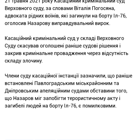
21 травня 2021 року Касаційний кримінальний суд
Верховного суду, за словами Віталія Погосяна,
адвоката рідних воїнів, які загинули на борту Іл-76,
оголосив Назарову виправдувальний вирок.
Касаційний кримінальний суд у складі Верховного
Суду скасував оголошені раніше судові рішення і
закрив кримінальне провадження через відсутність
складу злочину.
Члени суду касаційної інстанції зазначили, що раніше
встановлені Павлоградським міськрайонним та
Дніпровським апеляційним судами обставини того,
що Назаров міг запобігти терористичному акту і
загибелі людей на борту Іл-76, є помилковими.