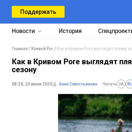
Поддержать
Новости
История
Спецпроект
Главная
Кривой Рог
Как в Кривом Роге выглядят пляжи, к
Как в Кривом Роге выглядят пл
сезону
08:28, 20 июня 2020
Анна Севостьянова
Читать
UA
R