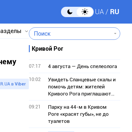
UA
RU
разделы
Поиск
Кривой Рог
нему
07:17
4 августа — День спелеолога
10:02
Увидеть Сланцевые скалы и
R.UA в
Viber
помочь детям: жителей
Кривого Рога приглашают
на экскурсию
09:21
Парку на 44-м в Кривом
Роге «красят губы», не до
туалетов