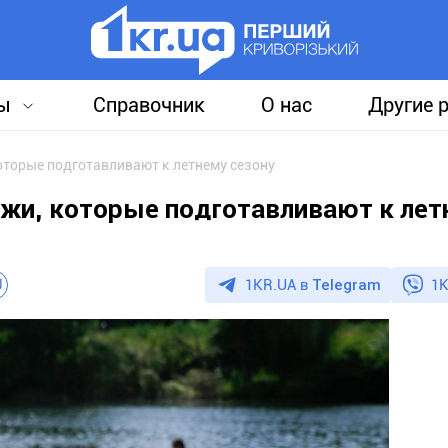
ы
Справочник
О нас
Другие 
оторые подготавливают к летнему сезону
яжи, которые подготавливают к лет
1KR.UA в
Telegram
1K
U