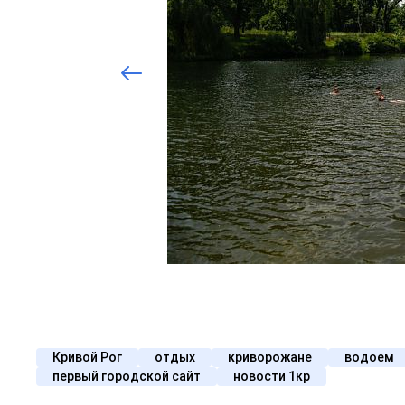
Кривой Рог
отдых
криворожане
водоем
первый городской сайт
новости 1кр