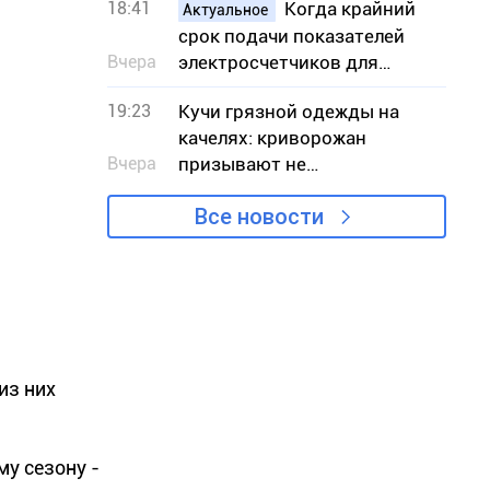
18:41
Когда крайний
Актуальное
срок подачи показателей
Вчера
электросчетчиков для
криворожан
19:23
Кучи грязной одежды на
качелях: криворожан
Вчера
призывают не
загромождать детские
Все новости
площадки
из них
у сезону -