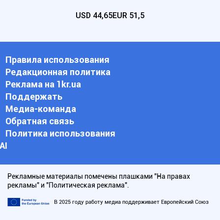
USD
44,65
EUR
51,5
Правила использования
Редакционная политика
Реклама на 1kr.ua
Поддержать
Медиа-команда
Обратная связь
Политика использования
АI
Рекламные материалы помечены плашками "На правах
рекламы" и "Политическая реклама".
В 2025 году работу медиа поддерживает Европейский Союз