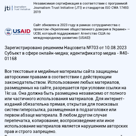
Независимая сертификация в соответствии с программой
Journalism Trust Initiative (JTI) и стандартов ISO CWA 17493:
2019
Сайт обновлен в 2023 году в рамках сотрудничества с
проектом «Укрепление общественного доверия в Украине» —
UCBI, который поддерживает Агентство США по
международному развитию (USAID)
Зарегистрировано решением Нацсовета №703 от 10.08.2023
Субъект в сфере онлайн-медиа; идентификатор медиа - R40-
01168
Все текстовые и медийные материалы сайта защищены
авторскими правами в соответствии с действующим
законодательством. Использование любых материалов,
размещенных на сайте, разрешается при условии ссылки на
1kr.ua. Она должна быть размещена независимо от полного
или частичного использования материалов. Для интернет-
изданий обязательна прямая, открытая для поисковых
систем гиперссылка, размещенная в подзаголовке или
первом абзаце материала. В любом другом случае
перепечатка, копирование, воспроизведение или иное
использование материалов является нарушением авторских
прав и строго запрещено.