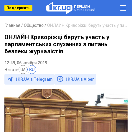
Поддержать
Главная
Общество
ОНЛАЙН Криворіжці беруть участь у парламентських слуханнях з питань безпеки журналістів
ОНЛАЙН Криворіжці беруть участь у
парламентських слуханнях з питань
безпеки журналістів
12:49, 06 ноября 2019
Читать
UA
RU
1KR.UA в
Telegram
1KR.UA в
Viber