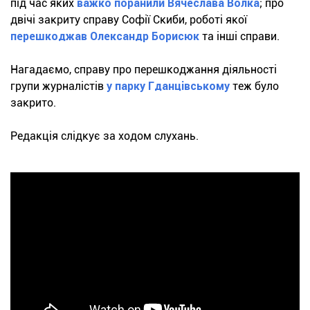
під час яких
важко поранили Вячеслава Волка
; про
двічі закриту справу Софії Скиби, роботі якої
перешкоджав Олександр Борисюк
та інші справи.
Нагадаємо, справу про перешкоджання діяльності
групи журналістів
у парку Гданцівському
теж було
закрито.
Редакція слідкує за ходом слухань.