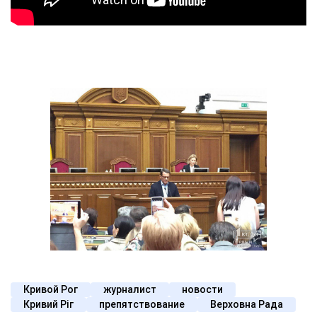
Кривой Рог
журналист
новости
Кривий Ріг
препятствование
Верховна Рада