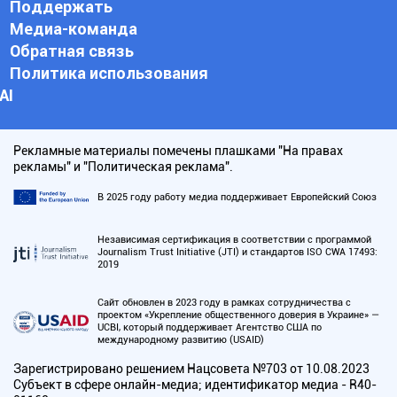
Поддержать
Медиа-команда
Обратная связь
Политика использования
АI
Рекламные материалы помечены плашками "На правах
рекламы" и "Политическая реклама".
В 2025 году работу медиа поддерживает Европейский Союз
Независимая сертификация в соответствии с программой
Journalism Trust Initiative (JTI) и стандартов ISO CWA 17493:
2019
Сайт обновлен в 2023 году в рамках сотрудничества с
проектом «Укрепление общественного доверия в Украине» —
UCBI, который поддерживает Агентство США по
международному развитию (USAID)
Зарегистрировано решением Нацсовета №703 от 10.08.2023
Субъект в сфере онлайн-медиа; идентификатор медиа - R40-