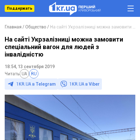
Поддержать
Главная
Общество
На сайті Укрзалізниці можна замовити спеціальний вагон для людей з інвалідністю
На сайті Укрзалізниці можна замовити
спеціальний вагон для людей з
інвалідністю
18:54, 13 сентября 2019
Читать
UA
RU
1KR.UA в
Telegram
1KR.UA в
Viber