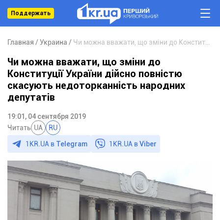
Поддержать
Главная
Украина
Чи можна вважати, що зміни до Конституції України дійсно повністю скасують недоторканність народних депутатів
Чи можна вважати, що зміни до
Конституції України дійсно повністю
скасують недоторканність народних
депутатів
19:01, 04 сентября 2019
Читать
UA
RU
1KR.UA в
Telegram
1KR.UA в
Viber