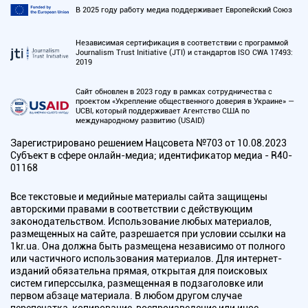
В 2025 году работу медиа поддерживает Европейский Союз
Независимая сертификация в соответствии с программой
Journalism Trust Initiative (JTI) и стандартов ISO CWA 17493:
2019
Сайт обновлен в 2023 году в рамках сотрудничества с
проектом «Укрепление общественного доверия в Украине» —
UCBI, который поддерживает Агентство США по
международному развитию (USAID)
Зарегистрировано решением Нацсовета №703 от 10.08.2023
Субъект в сфере онлайн-медиа; идентификатор медиа - R40-
01168
Все текстовые и медийные материалы сайта защищены
авторскими правами в соответствии с действующим
законодательством. Использование любых материалов,
размещенных на сайте, разрешается при условии ссылки на
1kr.ua. Она должна быть размещена независимо от полного
или частичного использования материалов. Для интернет-
изданий обязательна прямая, открытая для поисковых
систем гиперссылка, размещенная в подзаголовке или
первом абзаце материала. В любом другом случае