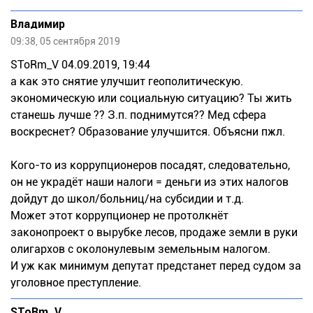
Владимир
09:38, 05 сентября 2019
SToRm_V 04.09.2019, 19:44
а как это снятие улучшит геополитическую.
экономическую или социальную ситуацию? Ты жить
станешь лучше ?? З.п. поднимутся?? Мед сфера
воскреснет? Образование улучшится. Объясни пжл.
Кого-то из коррупционеров посадят, следовательно,
он не украдёт наши налоги = деньги из этих налогов
дойдут до школ/больниц/на субсидии и т.д.
Может этот коррупционер не протолкнёт
законопроект о вырубке лесов, продаже земли в руки
олигархов с околонулевым земельным налогом.
И уж как минимум депутат предстанет перед судом за
уголовное преступление.
SToRm_V