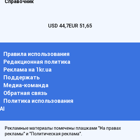
Справочник
USD
44,7
EUR
51,65
Правила использования
Редакционная политика
Реклама на 1kr.ua
Поддержать
Медиа-команда
Обратная связь
Политика использования
АI
Рекламные материалы помечены плашками "На правах
рекламы" и "Политическая реклама".