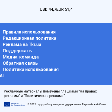
USD
44,7
EUR
51,4
Правила использования
Редакционная политика
Реклама на 1kr.ua
Поддержать
Медиа-команда
Обратная связь
Политика использования
АI
Рекламные материалы помечены плашками "На правах
рекламы" и "Политическая реклама".
В 2025 году работу медиа поддерживает Европейский Союз