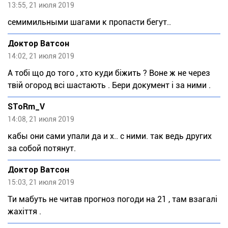
13:55, 21 июля 2019
семимильными шагами к пропасти бегут..
Доктор Ватсон
14:02, 21 июля 2019
А тобі що до того , хто куди біжить ? Воне ж не через
твій огород всі шастають . Бери документ і за ними .
SToRm_V
14:08, 21 июля 2019
кабы они сами упали да и х.. с ними. так ведь других
за собой потянут.
Доктор Ватсон
15:03, 21 июля 2019
Ти мабуть не читав прогноз погоди на 21 , там взагалі
жахіття .