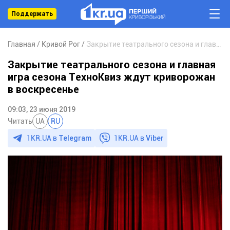
Поддержать
Главная
Кривой Рог
Закрытие театрального сезона и главная игра сезона ТехноКвиз ждут криворожан в воскресенье
Закрытие театрального сезона и главная
игра сезона ТехноКвиз ждут криворожан
в воскресенье
09:03, 23 июня 2019
Читать
UA
RU
1KR.UA в
Telegram
1KR.UA в
Viber