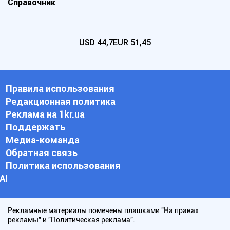
Справочник
USD
44,7
EUR
51,45
Правила использования
Редакционная политика
Реклама на 1kr.ua
Поддержать
Медиа-команда
Обратная связь
Политика использования
АI
Рекламные материалы помечены плашками "На правах
рекламы" и "Политическая реклама".