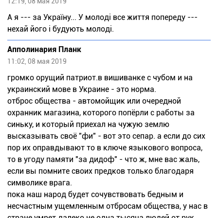
12:19, 08 мая 2019
А я --- за Україну... У молоді все життя попереду ---
нехай його і будують молоді.
Апполинария Планк
11:02, 08 мая 2019
громко орущий патриот.в вишиванке с чубом и на
украинский мове в Украине - это норма.
отброс общества - автомойщик или очередной
охранник магазина, которого попёрли с работы за
синьку, и который приехал на чужую землю
высказывать своё "фи" - вот это сепар. а если до сих
пор их оправдывают то в ключе языкового вопроса,
то в угоду памяти "за дидоф" - что ж, мне вас жаль,
если вы помните своих предков только благодаря
символике врага.
пока наш народ будет сочувствовать бедным и
несчастным ущемленным отбросам общества, у нас в
стране умрет далеко не одна тысяча людей от рук