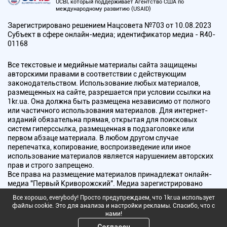
UCBI, который поддерживает Агентство США по
международному развитию (USAID)
Зарегистрировано решением Нацсовета №703 от 10.08.2023
Субъект в сфере онлайн-медиа; идентификатор медиа - R40-
01168
Все текстовые и медийные материалы сайта защищены
авторскими правами в соответствии с действующим
законодательством. Использование любых материалов,
размещенных на сайте, разрешается при условии ссылки на
1kr.ua. Она должна быть размещена независимо от полного
или частичного использования материалов. Для интернет-
изданий обязательна прямая, открытая для поисковых
систем гиперссылка, размещенная в подзаголовке или
первом абзаце материала. В любом другом случае
перепечатка, копирование, воспроизведение или иное
использование материалов является нарушением авторских
прав и строго запрещено.
Все права на размещение материалов принадлежат онлайн-
медиа "Первый Криворожский". Медиа зарегистрировано
Национальным советом Украины по вопросам телевидения и
Все хорошо, everybody! Просто предупреждаем, что 1kr.ua использует
радиовещания.
файлы cookie. Это для анализа и настройки рекламы. Спасибо, что с
нами!
Copyright © 2010 - 2026 Все права защищены
Согласен