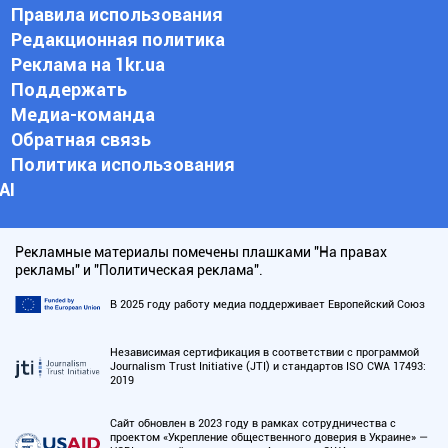
Правила использования
Редакционная политика
Реклама на 1kr.ua
Поддержать
Медиа-команда
Обратная связь
Политика использования
АI
Рекламные материалы помечены плашками "На правах
рекламы" и "Политическая реклама".
В 2025 году работу медиа поддерживает Европейский Союз
Независимая сертификация в соответствии с программой
Journalism Trust Initiative (JTI) и стандартов ISO CWA 17493:
2019
Сайт обновлен в 2023 году в рамках сотрудничества с
проектом «Укрепление общественного доверия в Украине» —