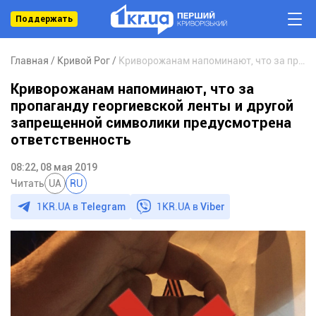
Поддержать
Главная
Кривой Рог
Криворожанам напоминают, что за пропаганду георгиевской ленты и другой запрещенной символики предусмотрена ответственность
Криворожанам напоминают, что за
пропаганду георгиевской ленты и другой
запрещенной символики предусмотрена
ответственность
08:22, 08 мая 2019
Читать
UA
RU
1KR.UA в
Telegram
1KR.UA в
Viber