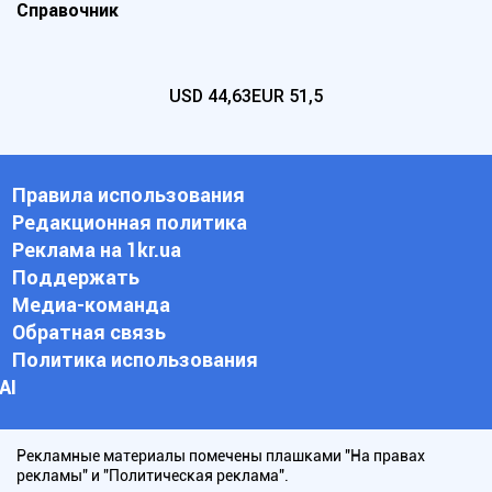
Справочник
USD
44,63
EUR
51,5
Правила использования
Редакционная политика
Реклама на 1kr.ua
Поддержать
Медиа-команда
Обратная связь
Политика использования
АI
Рекламные материалы помечены плашками "На правах
рекламы" и "Политическая реклама".