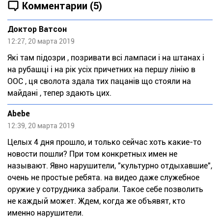
Комментарии (5)
Доктор Ватсон
12:27, 20 марта 2019
Які там підозри , позривати всі лампаси і на штанах і
на рубашці і на рік усіх причетних на першу лінію в
ООС , ця сволота здала тих пацанів що стояли на
майдані , тепер здають цих.
Abebe
12:39, 20 марта 2019
Целых 4 дня прошло, и только сейчас хоть какие-то
новости пошли? При том конкретных имен не
называют. Явно нарушители, "культурно отдыхавшие",
очень не простые ребята. на видео даже служебное
оружие у сотрудника забрали. Такое себе позволить
не каждый может. Ждем, когда же объявят, кто
именно нарушители.