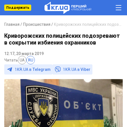
Поддержать
Главная
Происшествия
Криворожских полицейских подозревают в сокрытии избиения охранников
Криворожских полицейских подозревают
в сокрытии избиения охранников
12:17, 20 марта 2019
Читать
UA
RU
1KR.UA в
Telegram
1KR.UA в
Viber