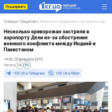
Поддержать
Главная
Общество
Несколько криворожан застряли в аэропорту Дели из-за обострения военного конфликта между Индией и Пакистаном
Несколько криворожан застряли в
аэропорту Дели из-за обострения
военного конфликта между Индией и
Пакистаном
14:03, 28 февраля 2019
Читать
UA
RU
1KR.UA в
Telegram
1KR.UA в
Viber