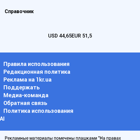
Справочник
USD
44,65
EUR
51,5
Правила использования
Редакционная политика
Реклама на 1kr.ua
Поддержать
Медиа-команда
Обратная связь
Политика использования
АI
Рекламные материалы помечены плашками "На правах