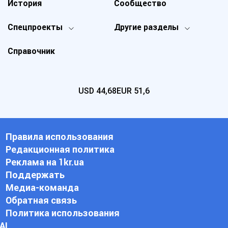
История
Сообщество
Спецпроекты
Другие разделы
Справочник
USD
44,68
EUR
51,6
Правила использования
Редакционная политика
Реклама на 1kr.ua
Поддержать
Медиа-команда
Обратная связь
Политика использования
АI