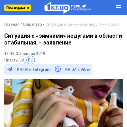
Поддержать
Главная
Общество
Ситуация с «зимними» недугами в области стабильная, - заявление
Ситуация с «зимними» недугами в области
стабильная, - заявление
13:48, 30 января 2019
Читать
UA
RU
1KR.UA в
Telegram
1KR.UA в
Viber