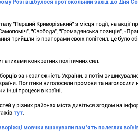
вому Розі відбулося протокольний захід до Дня С
лу "Перший Криворізький" з місця події, на акції пр
Самопоміч", "Свобода", "Громадянська позиція", «Пра
ання прийшли із прапорами своїх політсил, це було о
импатиками конкретних політичних сил.
орців за незалежність України, а потім вишикували
країни. Політики виголосили промови та наголосили 
чи інші процеси в країні.
тей у різних районах міста дивіться згодом на інф
тажів
тут
.
иворіжці мовчки вшанували пам’ять полеглих воїні