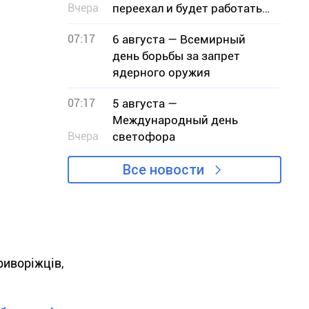
Вчера
переехал и будет работать
во время воздушных тревог
07:17
6 августа — Всемирный
– адрес
день борьбы за запрет
ядерного оружия
07:17
5 августа —
Международный день
Вчера
светофора
Все новости
риворіжців,