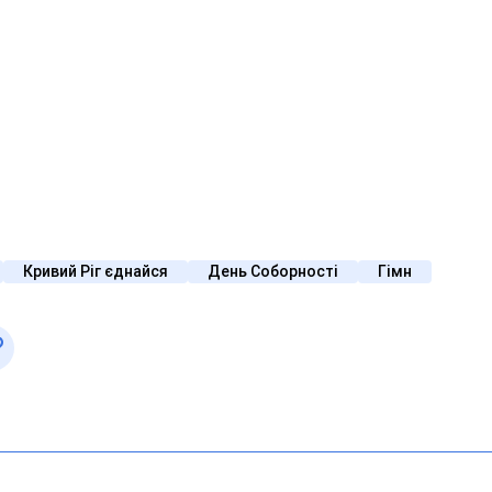
Кривий Ріг єднайся
День Соборності
Гімн