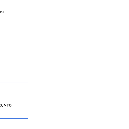
ня
, что