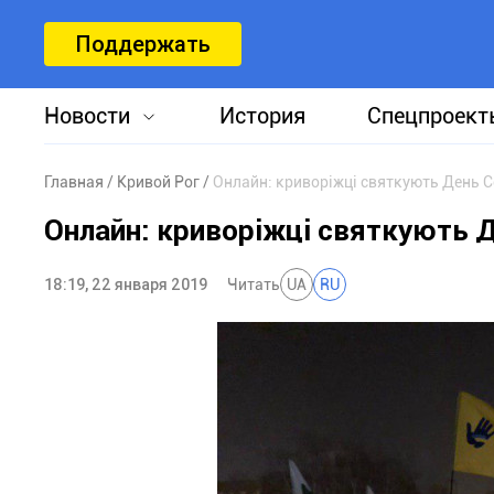
Поддержать
Новости
История
Спецпроект
Главная
Кривой Рог
Онлайн: криворіжці святкують День С
Онлайн: криворіжці святкують Д
18:19, 22 января 2019
Читать
UA
RU