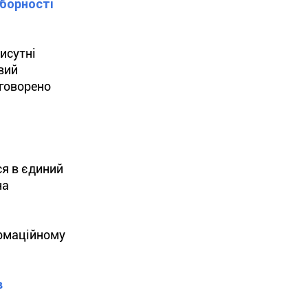
оборності
исутні
вий
бговорено
ся в єдиний
на
ормаційному
в