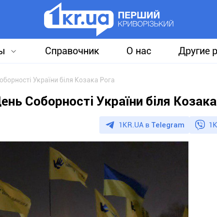
ы
Справочник
О нас
Другие 
оборності України біля Козака Рога
ень Соборності України біля Козака
1KR.UA в
Telegram
1K