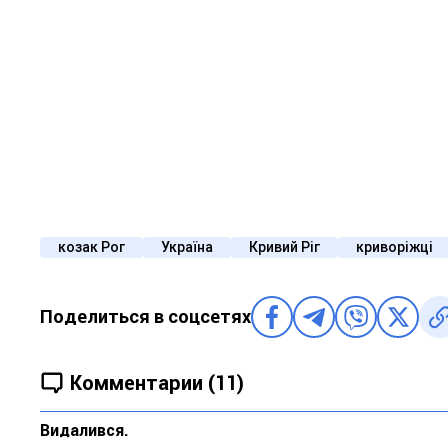
козак Рог
Україна
Кривий Ріг
криворіжці
Поделиться в соцсетях
Комментарии (11)
Видалився.