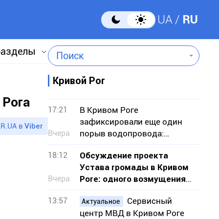
UA
RU
разделы
Поиск
Кривой Рог
 Рога
17:21
В Кривом Роге
зафиксировали еще один
R.UA в
Viber
Вчера
порыв водопровода:
подтопило земельные
18:12
Обсуждение проекта
участки
Устава громады в Кривом
Вчера
Роге: одного возмущения
мало, нужно действовать
13:57
Сервисный
Актуальное
центр МВД в Кривом Роге