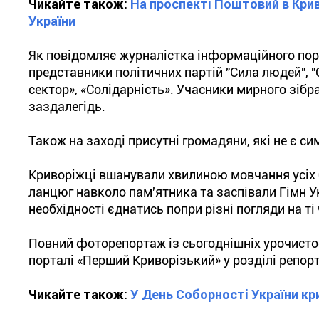
Чикайте також:
На проспекті Поштовий в Кри
України
Як повідомляє журналістка інформаційного порта
представники політичних партій "Сила людей", "
сектор», «Солідарність». Учасники мирного зібр
заздалегідь.
Також на заході присутні громадяни, які не є с
Криворіжці вшанували хвилиною мовчання усіх б
ланцюг навколо пам'ятника та заспівали Гімн У
необхідності єднатись попри різні погляди на ті 
Повний фоторепортаж із сьогоднішніх урочистос
порталі «Перший Криворізький» у розділі репор
Чикайте також:
У День Соборності України кр