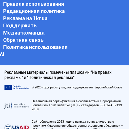
Правила использования
Редакционная политика
Реклама на 1kr.ua
Поддержать
Медиа-команда
Обратная связь
Политика использования
АI
Рекламные материалы помечены плашками "На правах
рекламы" и "Политическая реклама".
В 2025 году работу медиа поддерживает Европейский Союз
Независимая сертификация в соответствии с программой
Journalism Trust Initiative (JTI) и стандартов ISO CWA 17493:
2019
Сайт обновлен в 2023 году в рамках сотрудничества с
проектом «Укрепление общественного доверия в Украине» —