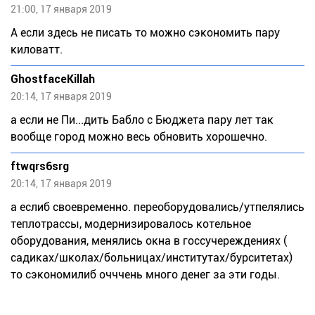
21:00, 17 января 2019
А если здесь не писать то можно сэкономить пару
киловатт.
GhostfaceKillah
20:14, 17 января 2019
а если не Пи...дить Бабло с Бюджета пару лет так
вообще город можно весь обновить хорошечно.
ftwqrs6srg
20:14, 17 января 2019
а еслиб своевременно. переоборудовались/утпелялись
теплотрассы, модернизировалось котельное
оборудования, менялись окна в госсучереждениях (
садиках/школах/больницах/институтах/бурситетах)
то сэкономилиб очччень много денег за эти годы.