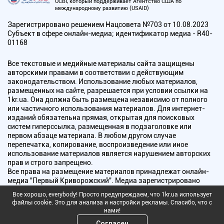
UCBI, который поддерживает Агентство США по
международному развитию (USAID)
Зарегистрировано решением Нацсовета №703 от 10.08.2023
Субъект в сфере онлайн-медиа; идентификатор медиа - R40-
01168
Все текстовые и медийные материалы сайта защищены
авторскими правами в соответствии с действующим
законодательством. Использование любых материалов,
размещенных на сайте, разрешается при условии ссылки на
1kr.ua. Она должна быть размещена независимо от полного
или частичного использования материалов. Для интернет-
изданий обязательна прямая, открытая для поисковых
систем гиперссылка, размещенная в подзаголовке или
первом абзаце материала. В любом другом случае
перепечатка, копирование, воспроизведение или иное
использование материалов является нарушением авторских
прав и строго запрещено.
Все права на размещение материалов принадлежат онлайн-
медиа "Первый Криворожский". Медиа зарегистрировано
Национальным советом Украины по вопросам телевидения и
Все хорошо, everybody! Просто предупреждаем, что 1kr.ua использует
радиовещания.
файлы cookie. Это для анализа и настройки рекламы. Спасибо, что с
нами!
Copyright © 2010 - 2026 Все права защищены
Согласен