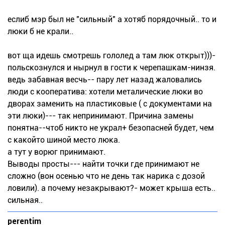
еслиб мэр был не "сильный" а хотяб порядочный.. то и
люки б не крали..
вот ща идешь смотрешь гололед а там люк открыт)))-
польскознулся и нырнул в гости к черепашкам-нинзя.
ведь забавная весчь-- пару лет назад жаловались
люди с кооператива: хотели металические люки во
дворах заменить на пластиковые ( с документами на
эти люки)--- так непринимают. Причина замены
понятна--чтоб никто не украл+ безопасней будет, чем
с какойто шиной место люка.
а тут у ворюг принимают.
Выводы просты--- найти точки где принимают не
сложно (вон осенью что не день так нарика с дозой
ловили). а почему незакрывают?- может крыша есть..
сильная..
perentim