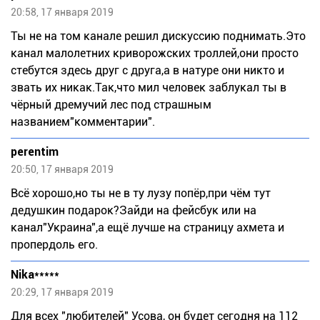
20:58, 17 января 2019
Ты не на том канале решил дискуссию поднимать.Это
канал малолетних криворожских троллей,они просто
стебутся здесь друг с друга,а в натуре они никто и
звать их никак.Так,что мил человек заблукал ты в
чёрный дремучий лес под страшным
названием"комментарии".
perentim
20:50, 17 января 2019
Всё хорошо,но ты не в ту лузу попёр,при чём тут
дедушкин подарок?Зайди на фейсбук или на
канал"Украина",а ещё лучше на страницу ахмета и
пропердоль его.
Nika*****
20:29, 17 января 2019
Для всех "любителей" Усова, он будет сегодня на 112