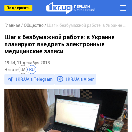
Поддержать
Главная
Общество
Шаг к безбумажной работе: в Украине планируют внедрить электронные медицинские записи
Шаг к безбумажной работе: в Украине
планируют внедрить электронные
медицинские записи
19:44, 11 декабря 2018
Читать
UA
RU
1KR.UA в
Telegram
1KR.UA в
Viber