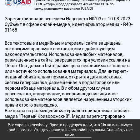
UCBI, который поддерживает Агентство США по
международному развитию (USAID)
Зарегистрировано решением Нацсовета №703 от 10.08.2023
Субъект в сфере онлайн-медиа; идентификатор медиа - R40-
01168
Все текстовые и медийные материалы сайта защищены
авторскими правами в соответствии с действующим
законодательством. Использование любых материалов,
размещенных на сайте, разрешается при условии ссылки на
1kr.ua. Она должна быть размещена независимо от полного
или частичного использования материалов. Для интернет-
изданий обязательна прямая, открытая для поисковых
систем гиперссылка, размещенная в подзаголовке или
первом абзаце материала. В любом другом случае
перепечатка, копирование, воспроизведение или иное
использование материалов является нарушением авторских
прав и строго запрещено.
Все права на размещение материалов принадлежат онлайн-
медиа "Первый Криворожский". Медиа зарегистрировано
Национальным советом Украины по вопросам телевидения и
Все хорошо, everybody! Просто предупреждаем, что 1kr.ua использует
радиовещания.
файлы cookie. Это для анализа и настройки рекламы. Спасибо, что с
нами!
Copyright © 2010 - 2026 Все права защищены