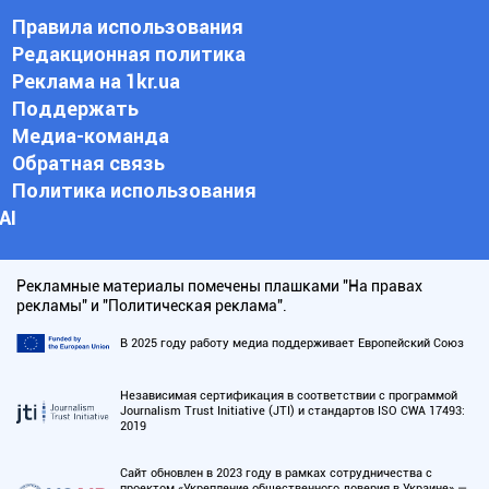
Правила использования
Редакционная политика
Реклама на 1kr.ua
Поддержать
Медиа-команда
Обратная связь
Политика использования
АI
Рекламные материалы помечены плашками "На правах
рекламы" и "Политическая реклама".
В 2025 году работу медиа поддерживает Европейский Союз
Независимая сертификация в соответствии с программой
Journalism Trust Initiative (JTI) и стандартов ISO CWA 17493:
2019
Сайт обновлен в 2023 году в рамках сотрудничества с
проектом «Укрепление общественного доверия в Украине» —