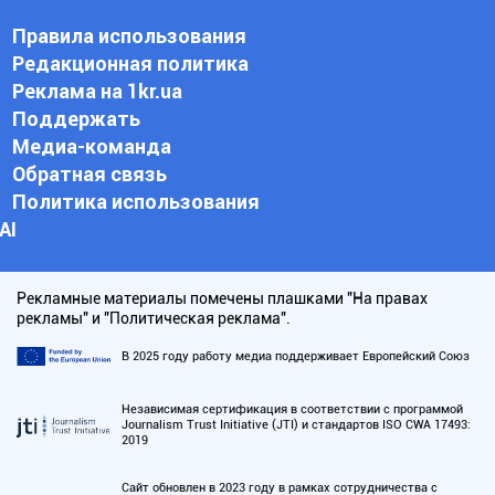
Правила использования
Редакционная политика
Реклама на 1kr.ua
Поддержать
Медиа-команда
Обратная связь
Политика использования
АI
Рекламные материалы помечены плашками "На правах
рекламы" и "Политическая реклама".
В 2025 году работу медиа поддерживает Европейский Союз
Независимая сертификация в соответствии с программой
Journalism Trust Initiative (JTI) и стандартов ISO CWA 17493:
2019
Сайт обновлен в 2023 году в рамках сотрудничества с