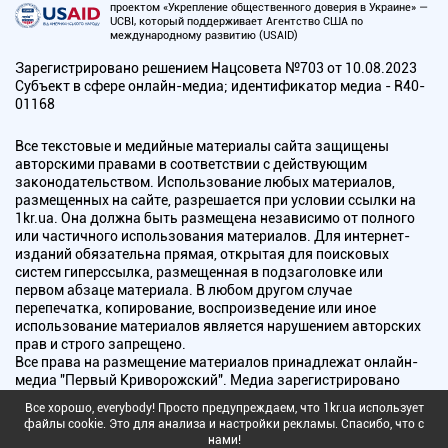
проектом «Укрепление общественного доверия в Украине» —
UCBI, который поддерживает Агентство США по
международному развитию (USAID)
Зарегистрировано решением Нацсовета №703 от 10.08.2023
Субъект в сфере онлайн-медиа; идентификатор медиа - R40-
01168
Все текстовые и медийные материалы сайта защищены
авторскими правами в соответствии с действующим
законодательством. Использование любых материалов,
размещенных на сайте, разрешается при условии ссылки на
1kr.ua. Она должна быть размещена независимо от полного
или частичного использования материалов. Для интернет-
изданий обязательна прямая, открытая для поисковых
систем гиперссылка, размещенная в подзаголовке или
первом абзаце материала. В любом другом случае
перепечатка, копирование, воспроизведение или иное
использование материалов является нарушением авторских
прав и строго запрещено.
Все права на размещение материалов принадлежат онлайн-
медиа "Первый Криворожский". Медиа зарегистрировано
Национальным советом Украины по вопросам телевидения и
Все хорошо, everybody! Просто предупреждаем, что 1kr.ua использует
радиовещания.
файлы cookie. Это для анализа и настройки рекламы. Спасибо, что с
нами!