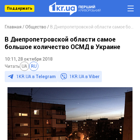
Поддержать
Главная
Общество
В Днепропетровской области самое большое количество ОСМД в Украине
В Днепропетровской области самое
большое количество ОСМД в Украине
10:11, 28 октября 2018
Читать
UA
RU
1KR.UA в
Telegram
1KR.UA в
Viber