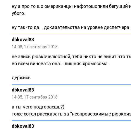
ну а про то шо омериканцы нафотошопили бегущий и
убого.
ну так-то да... доказательства на уровне диспетчера
dbkoval83
14:08, 17 сентября 2018
не злись рюзкочелюстной, тебя никто не винит что т
во всем виновата она... лишняя хромосома.
держись
dbkoval83
14:35, 17 сентября 2018
а ты чего подгораешь?)
тоже хотел рассказать за "неопровержимые рюзкоя
dbkoval83