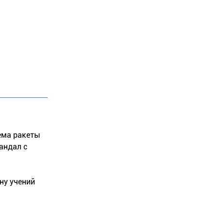
иема ракеты
андал с
ну учений