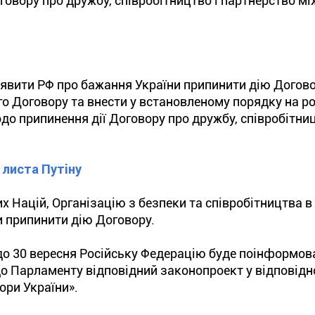
говору про дружбу, співробітництво і партнерство м
аявити РФ про бажання України припинити дію Догов
ого Договору та внести у встановленому порядку на р
до припинення дії Договору про дружбу, співробітниц
 листа Путіну
Націй, Організацію з безпеки та співробітництва в 
и припинити дію Договору.
 до 30 вересня Російську Федерацію буде поінформо
о Парламенту відповідний законопроект у відповідн
ори України».