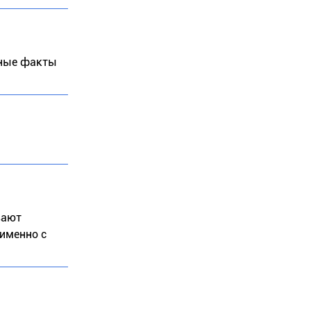
бные факты
вают
 именно с