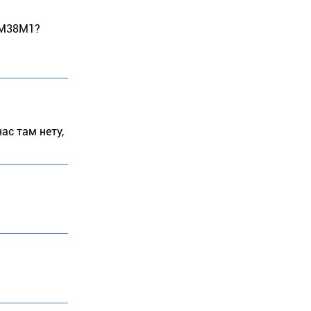
 9М38М1?
ас там нету,