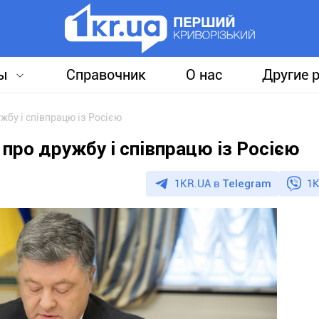
ы
Справочник
О нас
Другие 
жбу і співпрацю із Росією
про дружбу і співпрацю із Росією
1KR.UA в
Telegram
1K