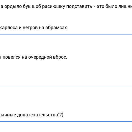
з ордыло бук шоб расиюшку подставить - это было лишни
 карлоса и негров на абрамсах.
ы повелся на очередной вброс.
зычные докатезательства"?)