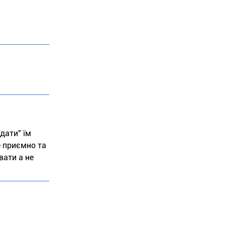
дати" їм
де приємно та
вати а не