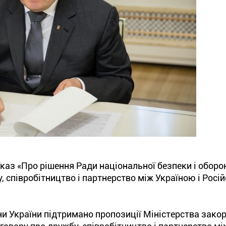
аз «Про рішення Ради національної безпеки і оборо
у, співробітництво і партнерство між Україною і Росі
ни України підтримано пропозиції Міністерства зако