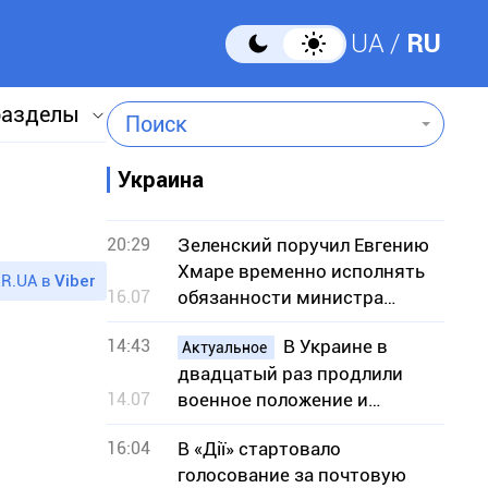
UA
RU
разделы
Поиск
Украина
20:29
Зеленский поручил Евгению
Хмаре временно исполнять
R.UA в
Viber
16.07
обязанности министра
обороны
14:43
В Украине в
Актуальное
двадцатый раз продлили
14.07
военное положение и
мобилизацию: на какой срок
16:04
В «Дії» стартовало
голосование за почтовую