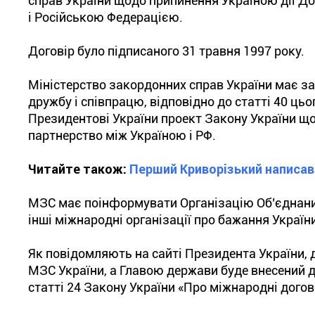
справ України щодо припинення Україною дії До
і Російською Федерацією.
Договір було підписаного 31 травня 1997 року.
Міністерство закордонних справ України має з
дружбу і співпрацю, відповідно до статті 40 ць
Президентові України проект Закону України що
партнерство між Україною і РФ.
Читайте також:
Перший Криворізький написав
МЗС має поінформувати Організацію Об’єднаних 
інші міжнародні організації про бажання Україн
Як повідомляють на сайті Президента України,
МЗС України, а Главою держави буде внесений д
статті 24 Закону України «Про міжнародні догов