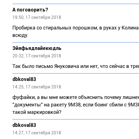
А поговорить?
19:50, 17 сентября 2018
Пробирка со стиральных порошком, в руках у Колин
всюду.
Эйяфьядлайекюдль
20:32, 17 сентября 2018
Так было письмо Януковича или нет, что сейчас в тре
dbkoval83
14:25, 17 сентября 2018
фуфайки, а вы мне можете объяснить почему лишне
"документы" на ракету 9М38, если боинг сбили с 9М
такой маркировкой?
dbkoval83
14:27, 17 сентября 2018