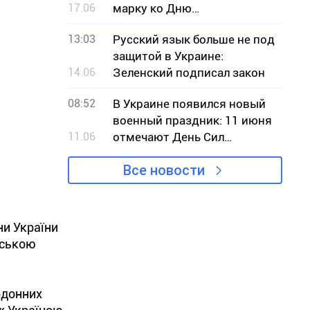
17.06
марку ко Дню
Независимости Украины
13:03
Русский язык больше не под
защитой в Украине:
14.06
Зеленский подписал закон
08:52
В Украине появился новый
военный праздник: 11 июня
11.06
отмечают День Сил
беспилотных систем
Все новости
ни України
йською
рдонних