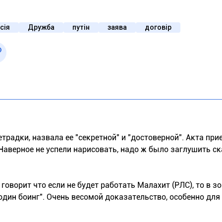
сія
Дружба
путін
заява
договір
традки, назвала ее "секретной" и "достоверной". Акта пр
Наверное не успели нарисовать, надо ж было заглушить ск
оворит что если не будет работать Малахит (РЛС), то в зо
один боинг". Очень весомой доказательство, особенно для