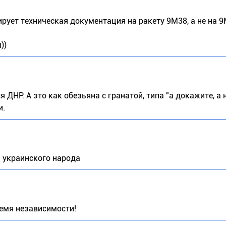
ирует техническая документация на ракету 9М38, а не на
))
 ДНР. А это как обезьяна с гранатой, типа "а докажите, а н
и.
ы украинского народа
емя независимости!