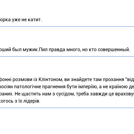
орка уже не катит.
оший был мужик.Пил правда много, но кто совершенный.
онні розмови із Клінтоном, ви знайдете там прохання "від
 росіян патологічне прагнення бути імперіїю, а не країною 
браних. Не щастить нам з сусідом, треба завжди це врахову
гось з їх лідерів.