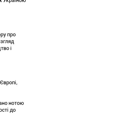
іж Україною
ору про
озгляд
тво і
Європі,
вано нотою
ості до