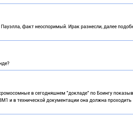
а Пауэлла, факт неоспоримый. Ирак разнесли, далее подо
нде?
хромосомные в сегодняшнем "докладе" по Боингу показы
38М1 и в технической документации она должна проходить