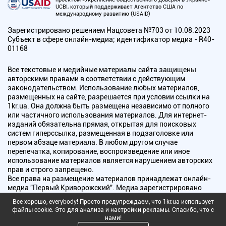
UCBI, который поддерживает Агентство США по
международному развитию (USAID)
Зарегистрировано решением Нацсовета №703 от 10.08.2023
Субъект в сфере онлайн-медиа; идентификатор медиа - R40-
01168
Все текстовые и медийные материалы сайта защищены
авторскими правами в соответствии с действующим
законодательством. Использование любых материалов,
размещенных на сайте, разрешается при условии ссылки на
1kr.ua. Она должна быть размещена независимо от полного
или частичного использования материалов. Для интернет-
изданий обязательна прямая, открытая для поисковых
систем гиперссылка, размещенная в подзаголовке или
первом абзаце материала. В любом другом случае
перепечатка, копирование, воспроизведение или иное
использование материалов является нарушением авторских
прав и строго запрещено.
Все права на размещение материалов принадлежат онлайн-
медиа "Первый Криворожский". Медиа зарегистрировано
Национальным советом Украины по вопросам телевидения и
Все хорошо, everybody! Просто предупреждаем, что 1kr.ua использует
радиовещания.
файлы cookie. Это для анализа и настройки рекламы. Спасибо, что с
нами!
Copyright © 2010 - 2026 Все права защищены