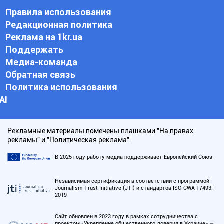
Правила использования
Редакционная политика
Реклама на 1kr.ua
Поддержать
Медиа-команда
Обратная связь
Политика использования
АI
Рекламные материалы помечены плашками "На правах
рекламы" и "Политическая реклама".
В 2025 году работу медиа поддерживает Европейский Союз
Независимая сертификация в соответствии с программой
Journalism Trust Initiative (JTI) и стандартов ISO CWA 17493:
2019
Сайт обновлен в 2023 году в рамках сотрудничества с
проектом «Укрепление общественного доверия в Украине» —