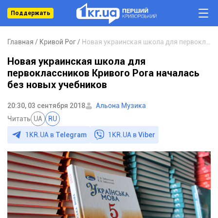
Поддержать
Главная
Кривой Рог
Новая украинская школа для первоклассников Кривого Рога началась без новых учебников
Новая украинская школа для
первоклассников Кривого Рога началась
без новых учебников
20:30, 03 сентября 2018
Альона Музика
Читать
UA
RU
1KR.UA в
Telegram
1KR.UA в
Viber