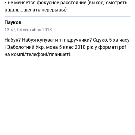
- не меняется фокусное расстояние (выход: смотреть
в даль... делать перерывы)
Пауков
13:47, 04 сентября 2018
Набуя? Набуя купувати ті підручники? Сцуко, 5 хв часу
і Заболотний Укр. мова 5 клас 2018 рік у форматі pdf
на компі/телефоні/планшеті.