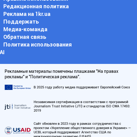
Редакционная политика
Реклама на 1kr.ua
Поддержать
Медиа-команда
Обратная связь
Политика использования
АI
Рекламные материалы помечены плашками "На правах
рекламы" и "Политическая реклама".
В 2025 году работу медиа поддерживает Европейский Союз
Независимая сертификация в соответствии с программой
Journalism Trust Initiative (JTI) и стандартов ISO CWA 17493:
2019
Сайт обновлен в 2023 году в рамках сотрудничества с
проектом «Укрепление общественного доверия в Украине» —
UCBI, который поддерживает Агентство США по
международному развитию (USAID)