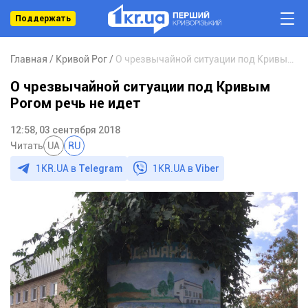
Поддержать
Главная
Кривой Рог
О чрезвычайной ситуации под Кривым Рогом речь не идет
О чрезвычайной ситуации под Кривым
Рогом речь не идет
12:58, 03 сентября 2018
Читать
UA
RU
1KR.UA в
Telegram
1KR.UA в
Viber