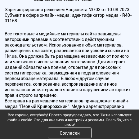
Зарегистрировано решением Нацсовета №703 от 10.08.2023
Субъект в сфере онлайн-медиа; идентификатор медиа - R40-
01168
Все текстовые и медийные материалы сайта защищены
авторскими правами в соответствии с действующим
законодательством. Использование любых материалов,
размещенных на сайте, разрешается при условии ссылки на
1kr.ua. Она должна быть размещена независимо от полного
или частичного использования материалов. Для интернет-
изданий обязательна прямая, открытая для поисковых
систем гиперссылка, размещенная в подзаголовке или
первом абзаце материала. В любом другом случае
перепечатка, копирование, воспроизведение или иное
использование материалов является нарушением авторских
прав и строго запрещено.
Все права на размещение материалов принадлежат онлайн-
медиа "Первый Криворожский". Медиа зарегистрировано
Национальным советом Украины по вопросам телевидения и
Все хорошо, everybody! Просто предупреждаем, что 1kr.ua использует
радиовещания.
файлы cookie. Это для анализа и настройки рекламы. Спасибо, что с
нами!
Copyright © 2010 - 2026 Все права защищены
Согласен