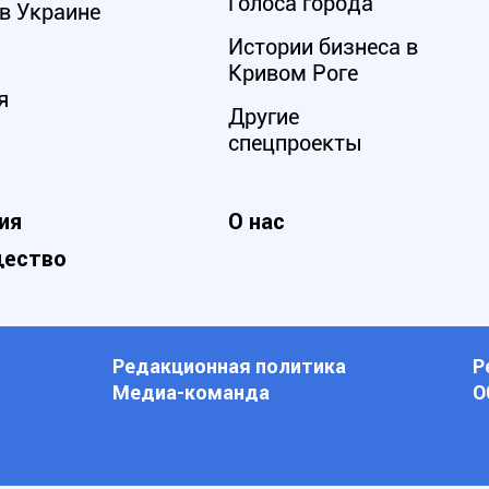
Голоса города
в Украине
Истории бизнеса в
Кривом Роге
я
Другие
спецпроекты
ия
О нас
ество
Редакционная политика
Р
Медиа-команда
О