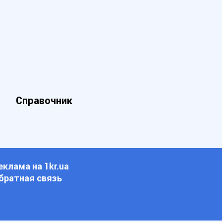
Справочник
еклама на 1kr.ua
братная связь