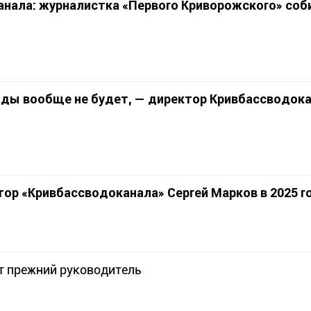
анала: журналистка «Первого Криворожского» соб
оды вообще не будет, — директор Кривбассводок
ор «Кривбассводоканала» Сергей Марков в 2025 г
т прежний руководитель