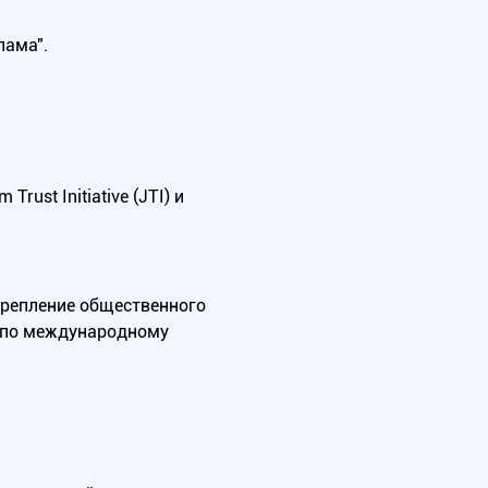
лама".
ust Initiative (JTI) и
крепление общественного
А по международному