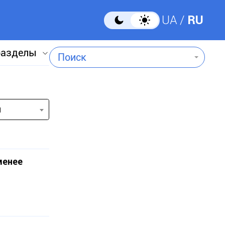
UA
RU
разделы
Поиск
и
менее