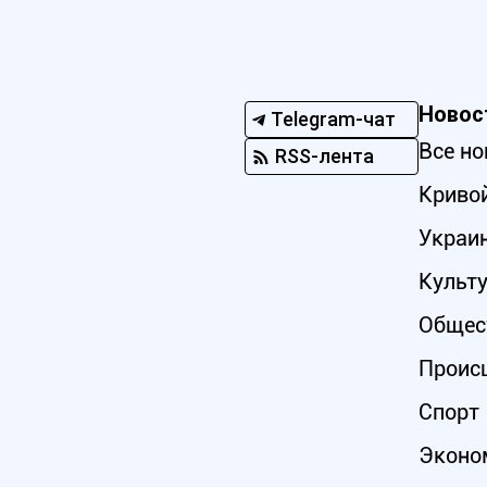
Новос
Telegram-чат
Все но
RSS-лента
Кривой
Украи
Культ
Общес
Проис
Спорт
Эконо