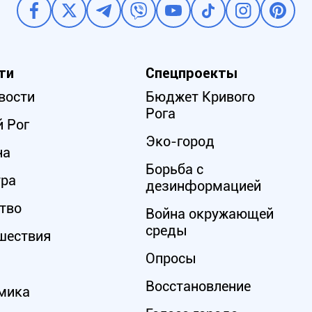
ти
Спецпроекты
вости
Бюджет Кривого
Рога
 Рог
Эко-город
на
Борьба с
ура
дезинформацией
тво
Война окружающей
среды
шествия
Опросы
Восстановление
мика