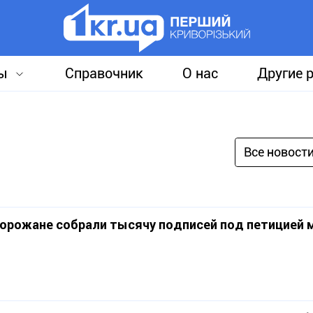
ы
Справочник
О нас
Другие 
Все новост
ворожане собрали тысячу подписей под петицией 