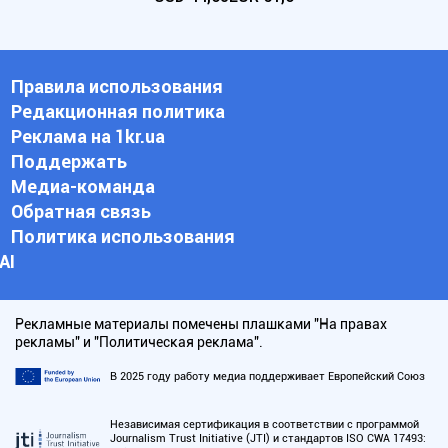
Правила использования
Редакционная политика
Реклама на 1kr.ua
Поддержать
Медиа-команда
Обратная связь
Политика использования
АI
Рекламные материалы помечены плашками "На правах
рекламы" и "Политическая реклама".
В 2025 году работу медиа поддерживает Европейский Союз
Независимая сертификация в соответствии с программой
Journalism Trust Initiative (JTI) и стандартов ISO CWA 17493: