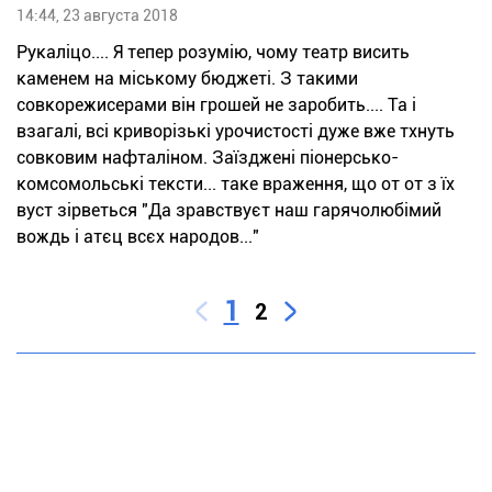
14:44, 23 августа 2018
Рукаліцо.... Я тепер розумію, чому театр висить
каменем на міському бюджеті. З такими
совкорежисерами він грошей не заробить.... Та і
взагалі, всі криворізькі урочистості дуже вже тхнуть
совковим нафталіном. Заїзджені піонерсько-
комсомольські тексти... таке враження, що от от з їх
вуст зірветься "Да зравствуєт наш гарячолюбімий
вождь і атєц всєх народов..."
1
2