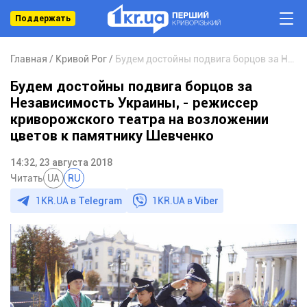
Поддержать
Главная
Кривой Рог
Будем достойны подвига борцов за Независимость Украины, - режиссер криворожского театра на возложении цветов к памятнику Шевченко
Будем достойны подвига борцов за
Независимость Украины, - режиссер
криворожского театра на возложении
цветов к памятнику Шевченко
14:32, 23 августа 2018
Читать
UA
RU
1KR.UA в
Telegram
1KR.UA в
Viber