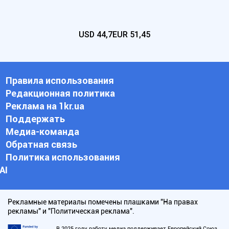
USD
44,7
EUR
51,45
Правила использования
Редакционная политика
Реклама на 1kr.ua
Поддержать
Медиа-команда
Обратная связь
Политика использования
АI
Рекламные материалы помечены плашками "На правах
рекламы" и "Политическая реклама".
В 2025 году работу медиа поддерживает Европейский Союз