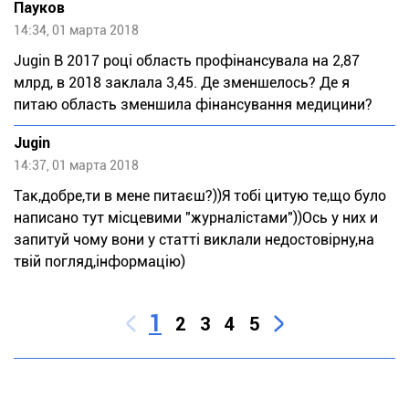
Пауков
14:34, 01 марта 2018
Jugin В 2017 році область профінансувала на 2,87
млрд, в 2018 заклала 3,45. Де зменшелось? Де я
питаю область зменшила фінансування медицини?
Jugin
14:37, 01 марта 2018
Так,добре,ти в мене питаєш?))Я тобі цитую те,що було
написано тут місцевими "журналістами"))Ось у них и
запитуй чому вони у статті виклали недостовірну,на
твій погляд,інформацію)
1
2
3
4
5