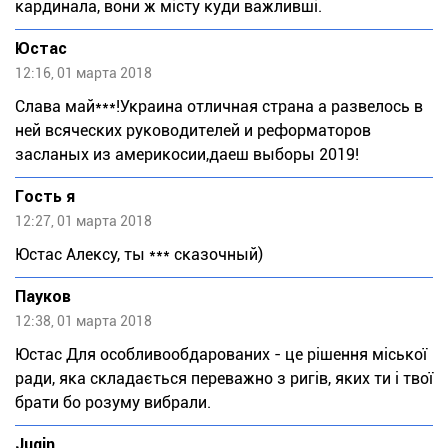
кардинала, вони ж місту куди важливші.
Юстас
12:16, 01 марта 2018
Слава май***!Украина отличная страна а развелось в
ней всяческих руководителей и реформаторов
засланых из америкосии,даеш выборы 2019!
Гость я
12:27, 01 марта 2018
Юстас Алексу, ты *** сказочный)
Пауков
12:38, 01 марта 2018
Юстас Для особливообдарованих - це рішення міської
ради, яка складається переважно з ригів, яких ти і твої
брати бо розуму вибрали.
Jugin