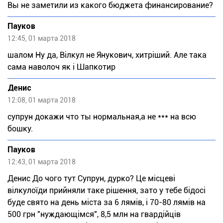
Вы не заметили из какого бюджета финансирование?
Пауков
12:45, 01 марта 2018
шалом Ну да, Вілкул не Янукович, хитріший. Але така
сама наволоч як і Шапкотир
Денис
12:08, 01 марта 2018
супрун докажи что ты нормальная,а не *** на всю
бошку.
Пауков
12:43, 01 марта 2018
Денис До чого тут Супрун, дурко? Це місцеві
вілкулоїди прийняли таке рішення, зато у тебе бідосі
буде свято на день міста за 6 лямів, і 70-80 лямів на
500 грн "нуждающімся", 8,5 млн на гвардійців