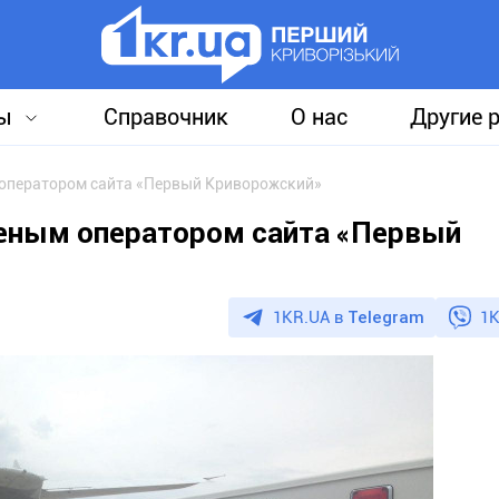
ы
Справочник
О нас
Другие 
 оператором сайта «Первый Криворожский»
неным оператором сайта «Первый
1KR.UA в
Telegram
1K