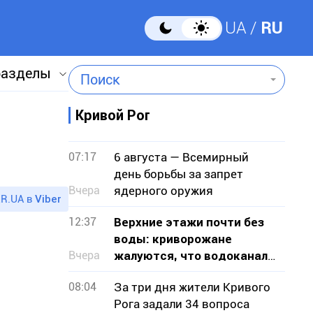
UA
RU
разделы
Поиск
Кривой Рог
07:17
6 августа — Всемирный
день борьбы за запрет
Вчера
ядерного оружия
R.UA в
Viber
12:37
Верхние этажи почти без
воды: криворожане
Вчера
жалуются, что водоканал
не признает проблему
08:04
За три дня жители Кривого
Рога задали 34 вопроса