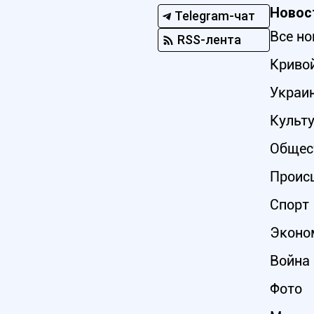
Новос
Telegram-чат
Все но
RSS-лента
Кривой
Украи
Культ
Общес
Проис
Спорт
Эконо
Война 
Фото