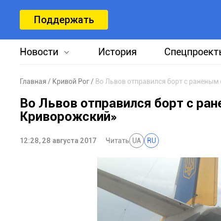
Поддержать
Новости
История
Спецпроект
Главная
Кривой Рог
Во Львов отправился борт с раненым
Во Львов отправился борт с ра
Криворожский»
12:28, 28 августа 2017
Читать
UA
RU