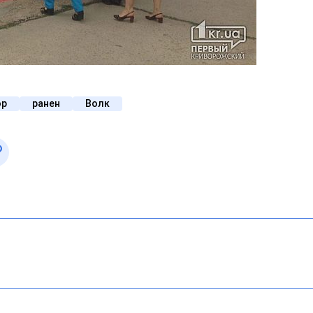
ор
ранен
Волк