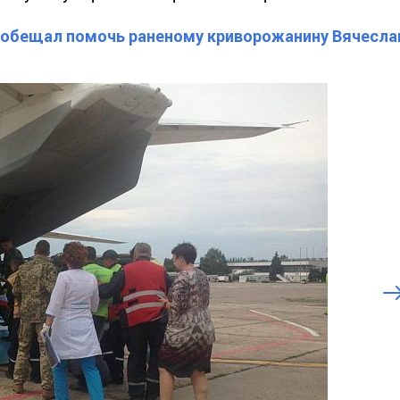
обещал помочь раненому криворожанину Вячесла