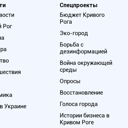
ти
Спецпроекты
вости
Бюджет Кривого
Рога
 Рог
Эко-город
на
Борьба с
ура
дезинформацией
тво
Война окружающей
среды
шествия
Опросы
Восстановление
мика
Голоса города
в Украине
Истории бизнеса в
Кривом Роге