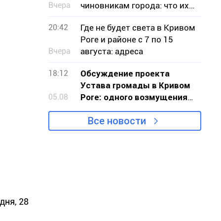
Вчера
чиновникам города: что их
беспокоило
20:42
Где не будет света в Кривом
Роге и районе с 7 по 15
Вчера
августа: адреса
18:12
Обсуждение проекта
Устава громады в Кривом
05.08
Роге: одного возмущения
мало, нужно действовать
Все новости
дня, 28