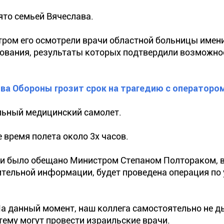
ято семьей Вячеслава.
утром его осмотрели врачи областной больницы имен
ования, результаты которых подтвердили возможно
а Обороны грозит срок на трагедию с операторо
льный медицинский самолет.
е время полета около 3х часов.
 и было обещано Министром Степаном Полтораком, 
рительной информации, будет проведена операция по
На данный момент, наш коллега самостоятельно не д
ему могут провести израильские врачи.