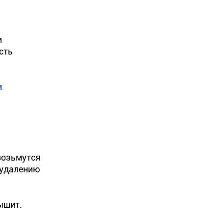
и
сть
м
возьмутся
 удалению
ышит.