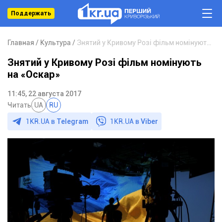
Поддержать
Главная
Культура
Знятий у Кривому Розі фільм номінують на «Оскар»
Знятий у Кривому Розі фільм номінують
на «Оскар»
11:45, 22 августа 2017
Читать
UA
RU
1KR.UA в
Telegram
1KR.UA в
Viber