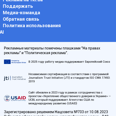
Поддержать
Медиа-команда
Обратная связь
Политика использования
АI
Рекламные материалы помечены плашками "На правах
рекламы" и "Политическая реклама".
В 2025 году работу медиа поддерживает Европейский Союз
Независимая сертификация в соответствии с программой
Journalism Trust Initiative (JTI) и стандартов ISO CWA 17493:
2019
Сайт обновлен в 2023 году в рамках сотрудничества с
проектом «Укрепление общественного доверия в Украине» —
UCBI, который поддерживает Агентство США по
международному развитию (USAID)
Зарегистрировано решением Нацсовета №703 от 10.08.2023