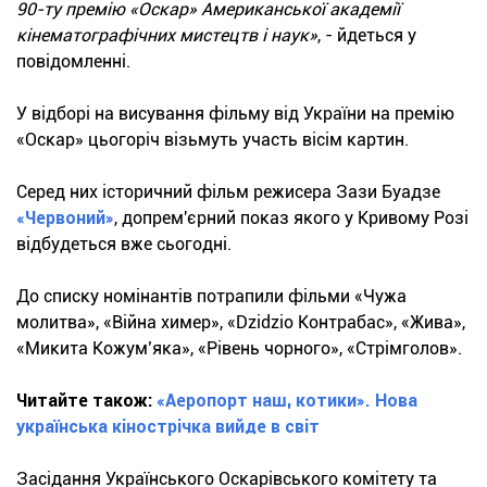
90-ту премію «Оскар» Американської академії
кінематографічних мистецтв і наук»
, - йдеться у
повідомленні.
У відборі на висування фільму від України на премію
«Оскар» цьогоріч візьмуть участь вісім картин.
Серед них історичний фільм режисера Зази Буадзе
«Червоний»
, допрем'єрний показ якого у Кривому Розі
відбудеться вже сьогодні.
До списку номінантів потрапили фільми «Чужа
молитва», «Війна химер», «Dzidzio Контрабас», «Жива»,
«Микита Кожум’яка», «Рівень чорного», «Стрімголов».
Читайте також:
«Аеропорт наш, котики». Нова
українська кінострічка вийде в світ
Засідання Українського Оскарівського комітету та