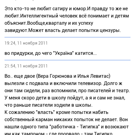
Это кто-то не любит сатиру и юмор.И правду то же не
любит.Интеллигентный человек всё понимает и детям
объяснит.Вообще,кварталу и их успеху
завидуют.Может власть делает попытки цензуры.
19:24, 11 ноября 2011
во придурки, до чего "Україна" катится...
21:54, 11 ноября 2011
Во.. еще двое (Вера Горюнова и Илья Левитас)
вылезли с подвала и включили телевизор. Долго ж
они там сидели, раз вспомнили, про писателей и театр.
У меня скоро дети в школу пойдут, а я и сам не знал,
что раньше писатели ходили в школы.
К сожалению "власть" кроме попытки набить
собственный карман никаких попыток не делает. Вон
нашли одного типа "работнчка - Тигипка" и возюкают
им как тампоном - где прорвало - там Тигипко.