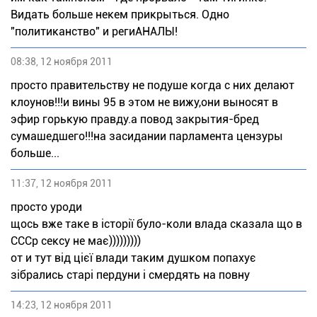
Видать больше некем прикрыться. Одно
"политиканство" и региАНАЛЫ!
08:38, 12 ноября 2011
просто правительству не подуше когда с них делают
клоунов!!!и вины 95 в этом не вижу,они выносят в
эфир горькую правду.а повод закрытия-бред
сумашедшего!!!на засидании парламента цензуры
больше...
11:37, 12 ноября 2011
просто уроди
щось вже таке в історії було-коли влада сказала що в
СССр сексу не має)))))))))
от и тут від цієї влади таким душком попахує
зібрались старі пердуни і смердять на повну
14:23, 12 ноября 2011