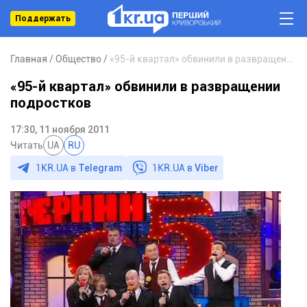
Поддержать
Главная
Общество
«95-й квартал» обвинили в развращении подростков
«95-й квартал» обвинили в развращении
подростков
17:30, 11 ноября 2011
Читать
UA
RU
1KR.UA в
Telegram
1KR.UA в
Viber