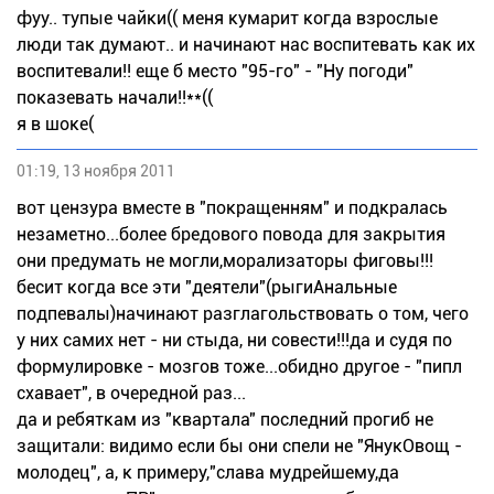
фуу.. тупые чайки(( меня кумарит когда взрослые
люди так думают.. и начинают нас воспитевать как их
воспитевали!! еще б место "95-го" - "Ну погоди"
показевать начали!!**((
я в шоке(
01:19, 13 ноября 2011
вот цензура вместе в "покращенням" и подкралась
незаметно...более бредового повода для закрытия
они предумать не могли,морализаторы фиговы!!!
бесит когда все эти "деятели"(рыгиАнальные
подпевалы)начинают разглагольствовать о том, чего
у них самих нет - ни стыда, ни совести!!!да и судя по
формулировке - мозгов тоже...обидно другое - "пипл
схавает", в очередной раз...
да и ребяткам из "квартала" последний прогиб не
защитали: видимо если бы они спели не "ЯнукОвощ -
молодец", а, к примеру,"слава мудрейшему,да