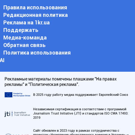
Правила использования
Редакционная политика
Реклама на 1kr.ua
Поддержать
Медиа-команда
Обратная связь
Политика использования
АI
Рекламные материалы помечены плашками "На правах
рекламы" и "Политическая реклама".
В 2025 году работу медиа поддерживает Европейский Союз
Независимая сертификация в соответствии с программой
Journalism Trust Initiative (JTI) и стандартов ISO CWA 17493:
2019
Сайт обновлен в 2023 году в рамках сотрудничества с
проектом «Укрепление общественного доверия в Украине» —