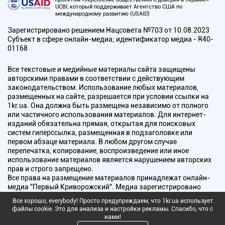
UCBI, который поддерживает Агентство США по
международному развитию (USAID)
Зарегистрировано решением Нацсовета №703 от 10.08.2023
Субъект в сфере онлайн-медиа; идентификатор медиа - R40-
01168
Все текстовые и медийные материалы сайта защищены
авторскими правами в соответствии с действующим
законодательством. Использование любых материалов,
размещенных на сайте, разрешается при условии ссылки на
1kr.ua. Она должна быть размещена независимо от полного
или частичного использования материалов. Для интернет-
изданий обязательна прямая, открытая для поисковых
систем гиперссылка, размещенная в подзаголовке или
первом абзаце материала. В любом другом случае
перепечатка, копирование, воспроизведение или иное
использование материалов является нарушением авторских
прав и строго запрещено.
Все права на размещение материалов принадлежат онлайн-
медиа "Первый Криворожский". Медиа зарегистрировано
Национальным советом Украины по вопросам телевидения и
Все хорошо, everybody! Просто предупреждаем, что 1kr.ua использует
радиовещания.
файлы cookie. Это для анализа и настройки рекламы. Спасибо, что с
нами!
Copyright © 2010 - 2026 Все права защищены