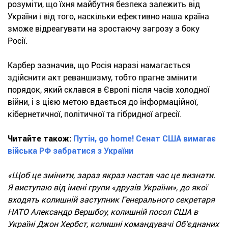
розуміти, що їхня майбутня безпека залежить від
України і від того, наскільки ефективно наша країна
зможе відреагувати на зростаючу загрозу з боку
Росії.
Карбер зазначив, що Росія наразі намагається
здійснити акт реваншизму, тобто прагне змінити
порядок, який склався в Європі після часів холодної
війни, і з цією метою вдається до інформаційної,
кібернетичної, політичної та гібридної агресії.
Читайте також:
Путін, go homе! Сенат США вимагає
війська РФ забратися з України
«Щоб це змінити, зараз якраз настав час це визнати.
Я виступаю від імені групи «друзів України», до якої
входять колишній заступник Генерального секретаря
НАТО Александр Вершбоу, колишній посол США в
Україні Джон Хербст, колишні командувачі Об'єднаних