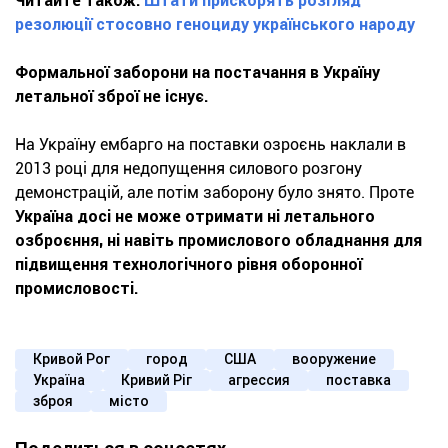
Читайте також:
Штати прискорять розгляд
резолюції стосовно геноциду українського народу
Формальної заборони на постачання в Україну
летальної зброї не існує.
На Україну ембарго на поставки озроєнь наклали в
2013 році для недопущення силового розгону
демонстрацій, але потім заборону було знято. Проте
Україна досі не може отримати ні летального
озброєння, ні навіть промислового обладнання для
підвищення технологічного рівня оборонної
промисловості.
Кривой Рог
город
США
вооружение
Україна
Кривий Ріг
агрессия
поставка
зброя
місто