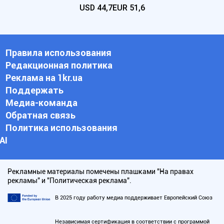
USD
44,7
EUR
51,6
Правила использования
Редакционная политика
Реклама на 1kr.ua
Поддержать
Медиа-команда
Обратная связь
Политика использования
АI
Рекламные материалы помечены плашками "На правах
рекламы" и "Политическая реклама".
В 2025 году работу медиа поддерживает Европейский Союз
Независимая сертификация в соответствии с программой