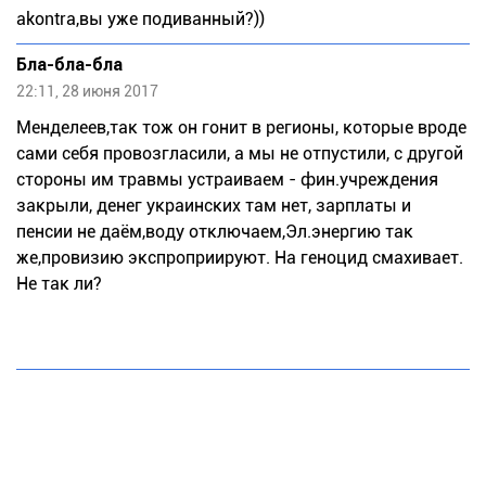
akontra,вы уже подиванный?))
Бла-бла-бла
22:11, 28 июня 2017
Менделеев,так тож он гонит в регионы, которые вроде
сами себя провозгласили, а мы не отпустили, с другой
стороны им травмы устраиваем - фин.учреждения
закрыли, денег украинских там нет, зарплаты и
пенсии не даём,воду отключаем,Эл.энергию так
же,провизию экспроприируют. На геноцид смахивает.
Не так ли?