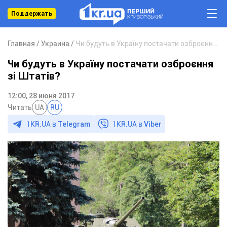
Поддержать
Главная
Украина
Чи будуть в Україну постачати озброєння зі Штатів?
Чи будуть в Україну постачати озброєння
зі Штатів?
12:00, 28 июня 2017
Читать
UA
RU
1KR.UA в
Telegram
1KR.UA в
Viber