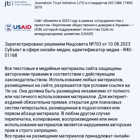
Journalism Trust Initiative (JTI) и стандартов ISO CWA 17493:
2019
Сайт обновлен в 2023 году в рамках сотрудничества с
проектом «Укрепление общественного доверия в Украине» —
UCBI, который поддерживает Агентство США по
международному развитию (USAID)
Зарегистрировано решением Нацсовета №703 от 10.08.2023
Субъект в сфере онлайн-медиа; идентификатор медиа - R40-
01168
Все текстовые и медийные материалы сайта защищены
авторскими правами в соответствии с действующим
законодательством. Использование любых материалов,
размещенных на сайте, разрешается при условии ссылки на
1kr.ua. Она должна быть размещена независимо от полного
или частичного использования материалов. Для интернет-
изданий обязательна прямая, открытая для поисковых
систем гиперссылка, размещенная в подзаголовке или
первом абзаце материала. В любом другом случае
перепечатка, копирование, воспроизведение или иное
использование материалов является нарушением авторских
прав и строго запрещено.
Все права на размещение материалов принадлежат онлайн-