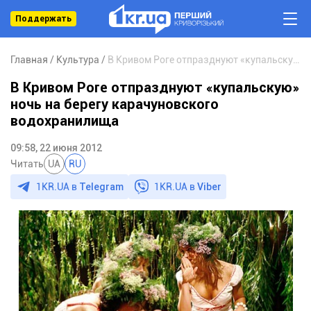
Поддержать
Главная
Культура
В Кривом Роге отпразднуют «купальскую» ночь на берегу карачуновского водохранилища
В Кривом Роге отпразднуют «купальскую»
ночь на берегу карачуновского
водохранилища
09:58, 22 июня 2012
Читать
UA
RU
1KR.UA в
Telegram
1KR.UA в
Viber