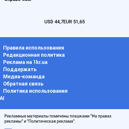
USD
44,7
EUR
51,65
Правила использования
Редакционная политика
Реклама на 1kr.ua
Поддержать
Медиа-команда
Обратная связь
Политика использования
АI
Рекламные материалы помечены плашками "На правах
рекламы" и "Политическая реклама".