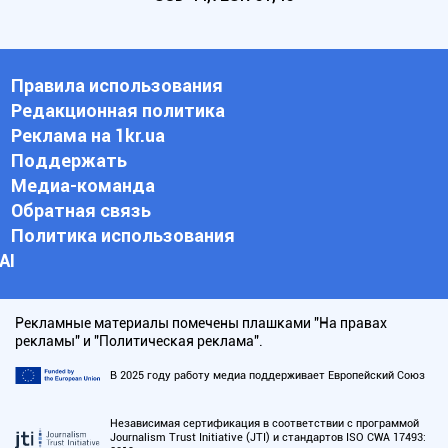
Правила использования
Редакционная политика
Реклама на 1kr.ua
Поддержать
Медиа-команда
Обратная связь
Политика использования
АI
Рекламные материалы помечены плашками "На правах
рекламы" и "Политическая реклама".
В 2025 году работу медиа поддерживает Европейский Союз
Независимая сертификация в соответствии с программой
Journalism Trust Initiative (JTI) и стандартов ISO CWA 17493: