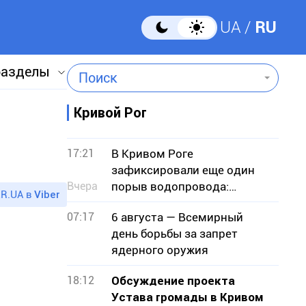
UA
RU
разделы
Поиск
Кривой Рог
17:21
В Кривом Роге
зафиксировали еще один
Вчера
порыв водопровода:
R.UA в
Viber
подтопило земельные
07:17
6 августа — Всемирный
участки
день борьбы за запрет
ядерного оружия
18:12
Обсуждение проекта
Устава громады в Кривом