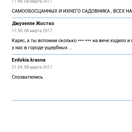
11:48, 08 марта 2017
САМООБОСЦАННЫХ И ИХНЕГО САДОВНИКА , ВСЕХ НА *
Джузeппe Жocткo
17:50, 08 марта 2017
Каpес, а ты вспомни сколько *** *** на вече ходило и 
у нас в городе ущербных ...
Evdokia.krasna
21:04, 08 марта 2017
Спохватились