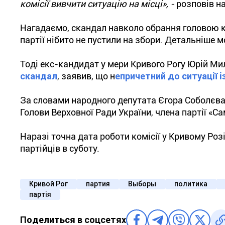
комісії вивчити ситуацію на місці», -
розповів н
Нагадаємо, скандал навколо обрання головою кр
партії нібито не пустили на збори. Детальніше 
Тоді екс-кандидат у мери Кривого Рогу Юрій Мил
скандал
, заявив, що н
епричетний до ситуації 
За словами народного депутата Єгора Соболєва
Голови Верховної Ради України, члена партії «С
Наразі точна дата роботи комісії у Кривому Роз
партійців в суботу.
Кривой Рог
партия
Выборы
политика
партія
Поделиться в соцсетях