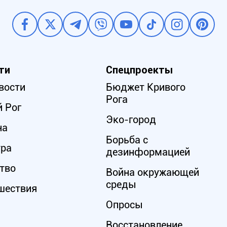
ти
Спецпроекты
вости
Бюджет Кривого
Рога
 Рог
Эко-город
на
Борьба с
ура
дезинформацией
тво
Война окружающей
среды
шествия
Опросы
Восстановление