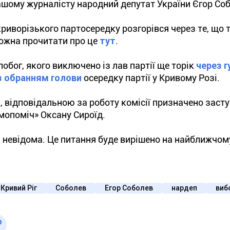
ашому журналісту народний депутат України Єгор Со
иворізького партосередку розгорівся через те, що т
можна прочитати про це
тут
.
обог, якого виключено із лав партії ще торік
через г
із обранням голови
осередку партії у Кривому Розі.
, відповідальною за роботу комісії призначено зас
амопоміч» Оксану Сироїд.
і невідома. Це питання буде вирішено на найближчому
Кривий Ріг
Соболев
Егор Соболев
нардеп
виб