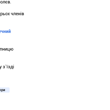
болєв.
рьох членів
учний
тупницю
 з`їзді
ори