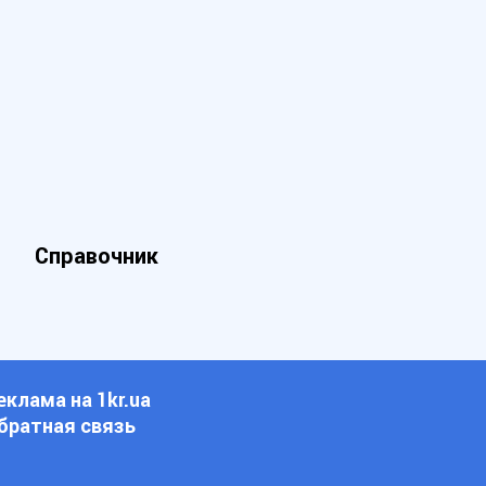
Справочник
еклама на 1kr.ua
братная связь