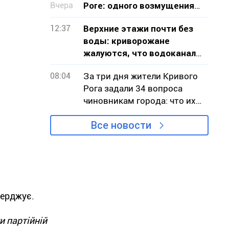
Вчера
Роге: одного возмущения
мало, нужно действовать
12:37
Верхние этажи почти без
воды: криворожане
жалуются, что водоканал
не признает проблему
08:04
За три дня жители Кривого
Рога задали 34 вопроса
чиновникам города: что их
беспокоило
Все новости
верджує.
и партійній