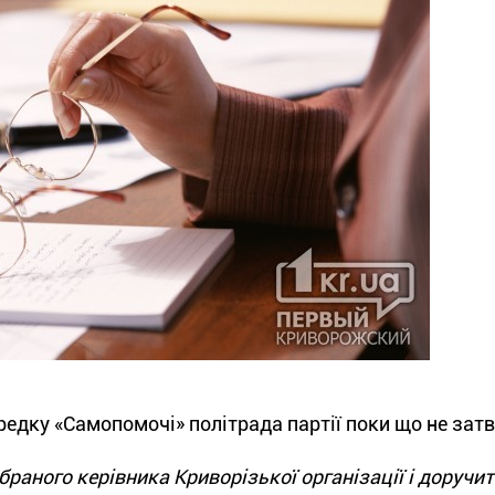
редку «Самопомочі» політрада партії поки що не зат
аного керівника Криворізької організації і доручит