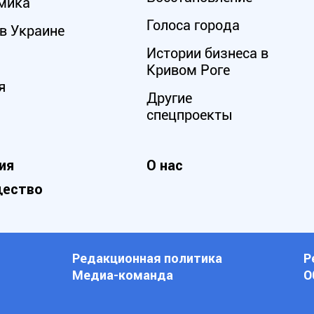
мика
Голоса города
в Украине
Истории бизнеса в
Кривом Роге
я
Другие
спецпроекты
ия
О нас
ество
Редакционная политика
Р
Медиа-команда
О