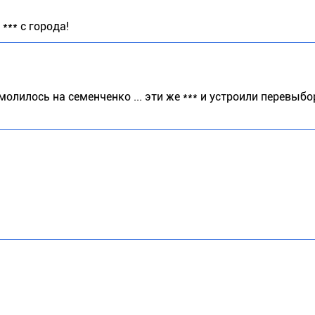
** с города!
молилось на семенченко ... эти же *** и устроили перевыбор