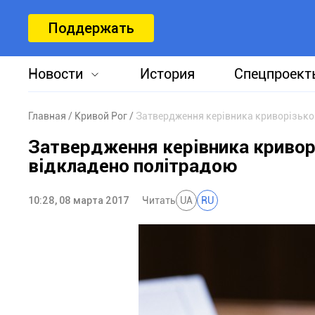
Поддержать
Новости
История
Спецпроект
Главная
Кривой Рог
Затвердження керівника криворізько
Затвердження керівника кривор
відкладено політрадою
10:28, 08 марта 2017
Читать
UA
RU