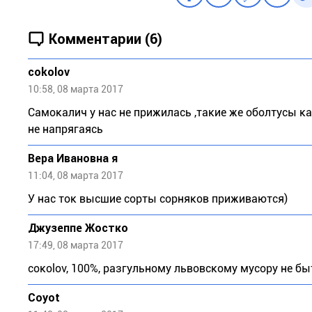
Комментарии (6)
cokolov
10:58, 08 марта 2017
Самокалич у нас не прижилась ,такие же оболтусы ка
не напрягаясь
Вера Ивановна я
11:04, 08 марта 2017
У нас ток высшие сорты сорняков приживаются)
Джузeппe Жocткo
17:49, 08 марта 2017
сокоlоv, 100%, разгульному львовскому мусору не бы
Coyot