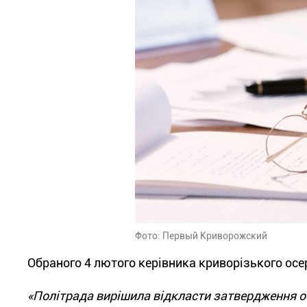
Фото: Первый Криворожский
Обраного 4 лютого керівника криворізького осе
«
Політрада вирішила відкласти затвердження обр