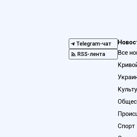
Новос
Telegram-чат
Все но
RSS-лента
Кривой
Украи
Культ
Общес
Проис
Спорт