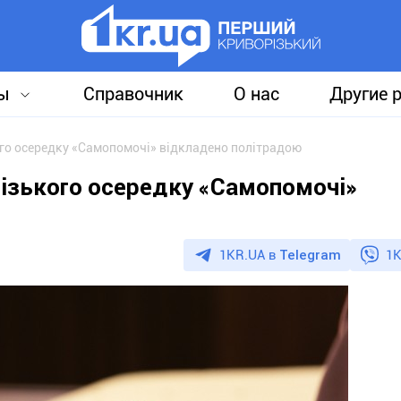
ы
Справочник
О нас
Другие 
го осередку «Самопомочі» відкладено політрадою
ізького осередку «Самопомочі»
1KR.UA в
Telegram
1K