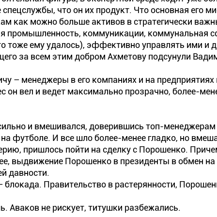
 спецслужбы, что он их продукт. Что основная его ми
укам как можно больше активов в стратегически важ
ая промышленность, коммуникации, коммунальная с
то тоже ему удалось), эффективно управлять ими и д
ящего за всем этим добром Ахметову подсунули Вади
чу – менеджеры в его компаниях и на предприятиях
 он вел и ведет максимально прозрачно, более-мен
 сильно и вмешивался, доверившись топ-менеджерам
на футболе. И все шло более-менее гладко, но вмеш
ерию, пришлось пойти на сделку с Порошенко. Приче
ее, выдвижение Порошенко в президенты в обмен на
ей давности.
е – блокада. Правительство в растерянности, Порошенк
. Аваков не рискует, титушки разбежались.