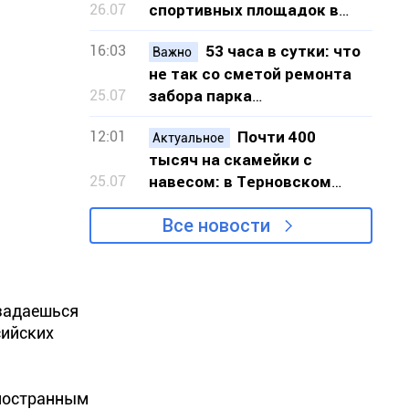
26.07
спортивных площадок в
шести локациях Кривого
16:03
53 часа в сутки: что
Рога
Важно
не так со сметой ремонта
25.07
забора парка
«Шахтёрский» в Кривом
12:01
Почти 400
Роге
Актуальное
тысяч на скамейки с
25.07
навесом: в Терновском
районе Кривого Рога
Все новости
закупят 20 новых скамеек
 задаешься
сийских
иностранным