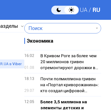
UA
RU
разделы
Поиск
Экономика
16:02
В Кривом Роге за более чем
20 миллионов гривен
R.UA в
Viber
01.08
отремонтируют дорожки в
парке
18:13
Почти полмиллиона гривен
на «Портал криворожанина»:
29.07
кто создал цифровой
сервис для горожан
12:05
Более 3,5 миллиона на
элементы детских и