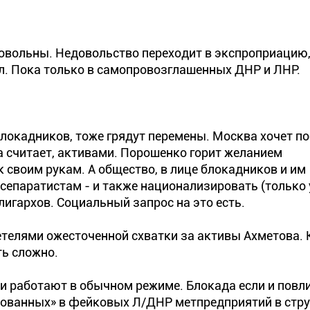
едовольны. Недовольство переходит в экспроприацию
л. Пока только в самопровозглашенных ДНР и ЛНР.
блокадников, тоже грядут перемены. Москва хочет п
а считает, активами. Порошенко горит желанием
к своим рукам. А общество, в лице блокадников и им
сепаратистам - и также национализировать (только 
лигархов. Социальный запрос на это есть.
телями ожесточенной схватки за активы Ахметова. 
ть сложно.
ни работают в обычном режиме. Блокада если и повли
ованных» в фейковых Л/ДНР метпредприятий в стру