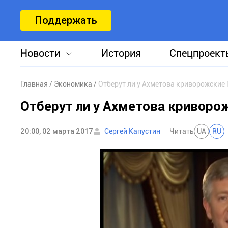
Поддержать
Новости
История
Спецпроект
Главная
Экономика
Отберут ли у Ахметова криворожские
Отберут ли у Ахметова криворо
20:00, 02 марта 2017
Сергей Капустин
Читать
UA
RU