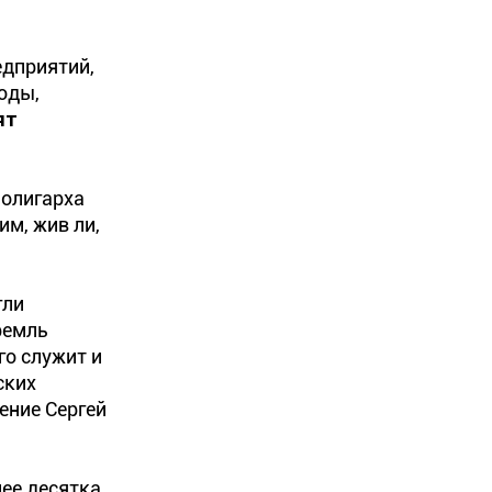
едприятий,
оды,
ят
 олигарха
им, жив ли,
гли
ремль
го служит и
ских
ение Сергей
лее десятка