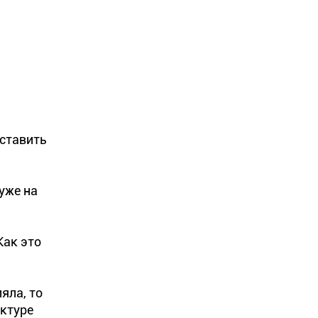
,
оставить
уже на
Как это
яла, то
ктуре