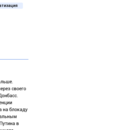
атизация
альше.
через своего
Донбасс.
ренции
а на блокаду
иальным
Путина в