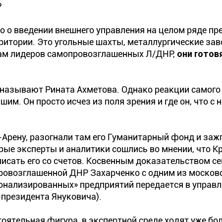
?
о о введении внешнего управления на целом ряде пр
ритории. Это угольные шахты, металлургические зав
овам лидеров самопровозглашенных Л/ДНР,
они готов
называют Рината Ахметова. Однако реакции самого
м. Он просто исчез из поля зрения и где он, что с н
Арену, разогнали там его Гуманитарный фонд и заж
ые эксперты и аналитики сошлись во мнении, что К
писать его со счетов. Косвенным доказательством се
ровозглашенной ДНР Захарченко с одним из москов
ционализированных» предприятий передается в управл
-президента Януковича).
тоятельная фигура, в экспертной среде ходят уже бо