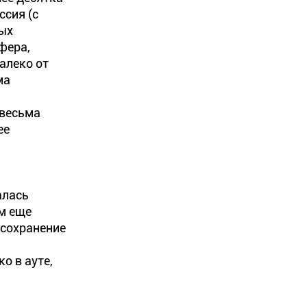
ссия (с
ных
фера,
алеко от
ма
 весьма
ее
алась
м еще
 сохранение
о в ауте,