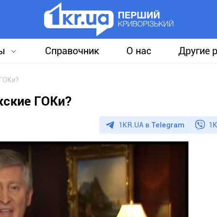
ы
Справочник
О нас
Другие 
 ГОКи?
жские ГОКи?
1KR.UA в
Telegram
1K