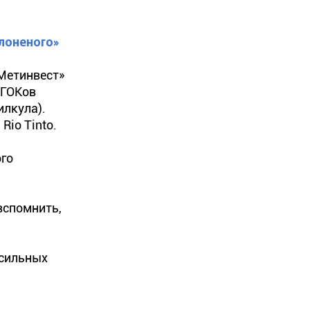
лоненого»
«Метинвест»
 ГОКов
илкула).
Rio Tinto.
ого
вспомнить,
 сильных