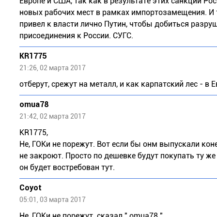
Европе и США, так как в результате этих санкций Ро
новых рабочих мест в рамках импортозамещения. И
привел к власти лично Путин, чтобы добиться разруш
присоединения к России. СУГС.
KR1775
21:26, 02 марта 2017
отберут, срежут на металл, и как карпатский лес - в 
omua78
21:42, 02 марта 2017
KR1775,
Не, ГОКи не порежут. Вот если бы онм выпускали кон
не закроют. Просто по дешевке будут покупать ту же 
он будет востребован тут.
Coyot
05:01, 03 марта 2017
Не, ГОКи не порежут. сказал " omua78 "