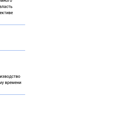
 много
власть
пективе
оизводство
ому времени