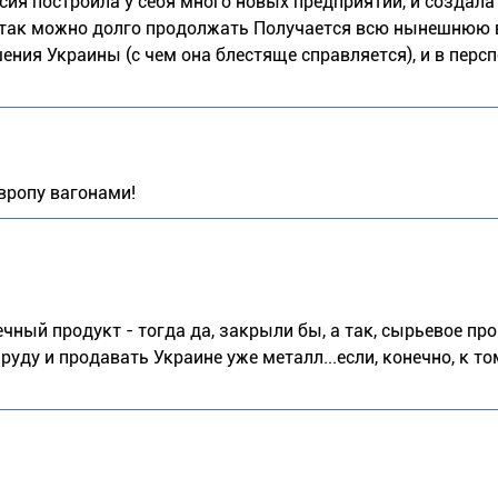
ссия построила у себя много новых предприятий, и создала
 так можно долго продолжать Получается всю нынешнюю 
ения Украины (с чем она блестяще справляется), и в перс
Европу вагонами!
ечный продукт - тогда да, закрыли бы, а так, сырьевое пр
руду и продавать Украине уже металл...если, конечно, к т