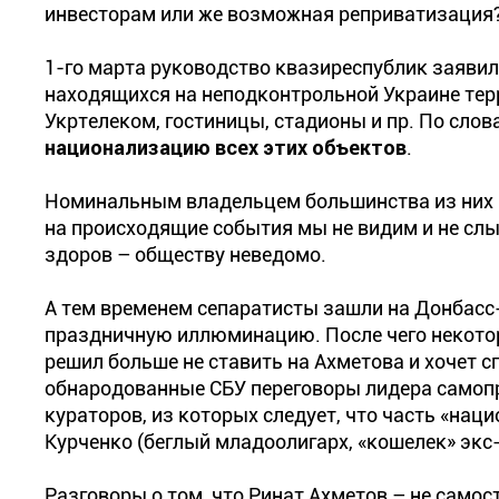
инвесторам или же возможная реприватизация
1-го марта руководство квазиреспублик заявил
находящихся на неподконтрольной Украине тер
Укртелеком, гостиницы, стадионы и пр. По сл
национализацию всех этих объектов
.
Номинальным владельцем большинства из них 
на происходящие события мы не видим и не слыши
здоров – обществу неведомо.
А тем временем сепаратисты зашли на Донбасс-
праздничную иллюминацию. После чего некотор
решил больше не ставить на Ахметова и хочет с
обнародованные СБУ переговоры лидера самоп
кураторов, из которых следует, что часть «на
Курченко (беглый младоолигарх, «кошелек» экс
Разговоры о том, что Ринат Ахметов – не самос