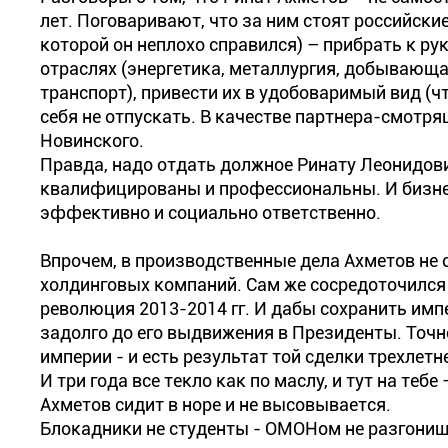
лет. Поговаривают, что за ним стоят российские
которой он неплохо справился) – прибрать к р
отраслях (энергетика, металлургия, добывающ
транспорт), привести их в удобоваримый вид (ч
себя не отпускать. В качестве партнера-смотр
Новинского.
Правда, надо отдать должное Ринату Леонидови
квалифицированы и профессиональны. И бизнес
эффективно и социально ответственно.
Впрочем, в производственные дела Ахметов не
холдинговых компаний. Сам же сосредоточился 
революция 2013-2014 гг. И дабы сохранить имп
задолго до его выдвижения в Президенты. Точн
империи - и есть результат той сделки трехлетн
И три года все текло как по маслу, и тут на теб
Ахметов сидит в норе и не высовывается.
Блокадники не студенты - ОМОНом не разгонишь