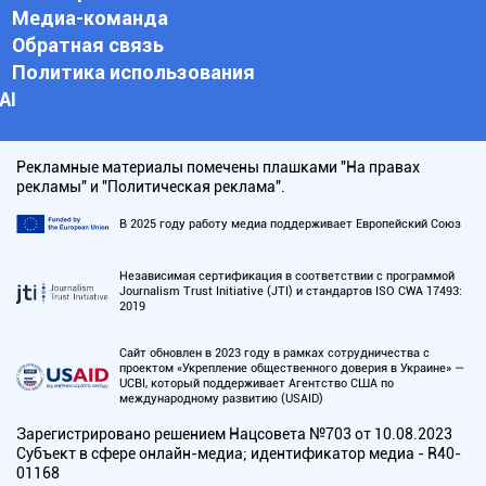
Медиа-команда
Обратная связь
Политика использования
АI
Рекламные материалы помечены плашками "На правах
рекламы" и "Политическая реклама".
В 2025 году работу медиа поддерживает Европейский Союз
Независимая сертификация в соответствии с программой
Journalism Trust Initiative (JTI) и стандартов ISO CWA 17493:
2019
Сайт обновлен в 2023 году в рамках сотрудничества с
проектом «Укрепление общественного доверия в Украине» —
UCBI, который поддерживает Агентство США по
международному развитию (USAID)
Зарегистрировано решением Нацсовета №703 от 10.08.2023
Субъект в сфере онлайн-медиа; идентификатор медиа - R40-
01168