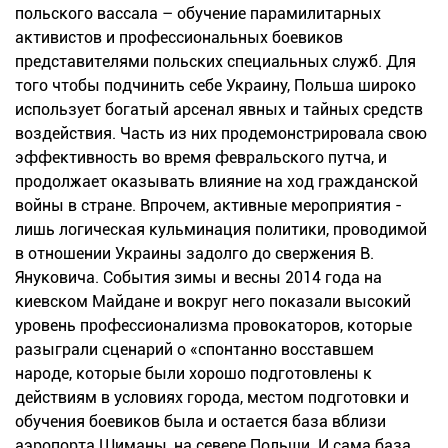
польского вассала – обучение парамилитарных
активистов и профессиональных боевиков
представителями польских специальных служб. Для
того чтобы подчинить себе Украину, Польша широко
использует богатый арсенал явных и тайных средств
воздействия. Часть из них продемонстрировала свою
эффективность во время февральского путча, и
продолжает оказывать влияние на ход гражданской
войны в стране. Впрочем, активные мероприятия -
лишь логическая кульминация политики, проводимой
в отношении Украины задолго до свержения В.
Януковича. События зимы и весны 2014 года на
киевском Майдане и вокруг него показали высокий
уровень профессионализма провокаторов, которые
разыграли сценарий о «спонтанно восставшем
народе, которые были хорошо подготовлены к
действиям в условиях города, местом подготовки и
обучения боевиков была и остается база вблизи
аэропорта Шиманы, на севере Польши. И сама база,