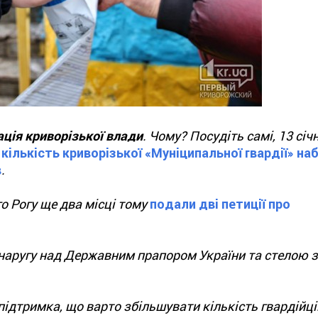
ція криворізької влади
. Чому? Посудіть самі, 13 січ
кількість криворізької «Муніципальної гвардії» на
в
.
о Рогу ще два місці тому
подали дві петиції про
 наругу над Державним прапором України та стелою 
ідтримка, що варто збільшувати кількість гвардійців