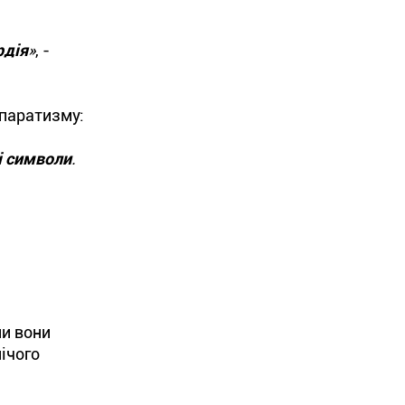
рдія
»
, -
епаратизму:
і символи
.
ли вони
ічого