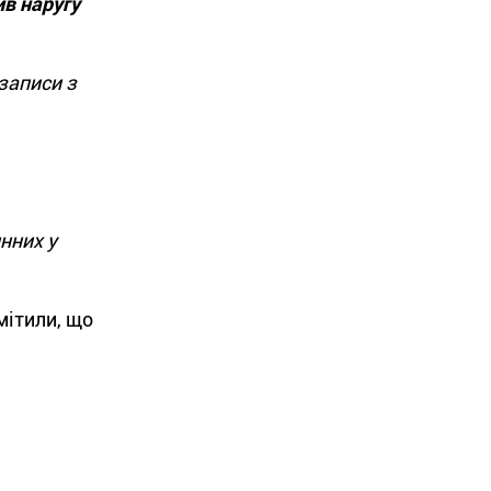
в наругу
записи з
нних у
мітили, що