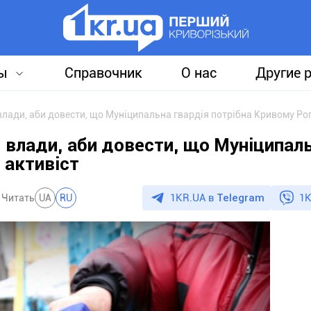
ы
Справочник
О нас
Другие 
ади, аби довести, що Муніципальна гвардія потрібна Кривому Рогу
 влади, аби довести, що Муніципал
 активіст
1KR.UA в
Telegram
1K
Читать
UA
RU