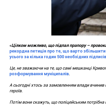
«
Цілком можливо, що підпал прапору – провока
рекордна петиція про те, що варто збільшити 
усього за кілька годин 500 необхідних підписі
Це, не зважаючи на те, що самі мешканці Кривог
розформування муніципалів
.
А сьогодні хтось за замовленням влади вчинив
героїв.
Потім вони скажуть, що поліцейським потрібна п