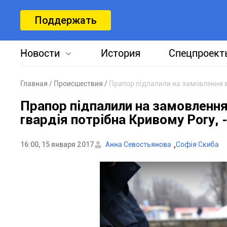
Поддержать
Новости
История
Спецпроект
Главная
Происшествия
Прапор підпалили на замовлення вл
Прапор підпалили на замовлення
гвардія потрібна Кривому Рогу, -
,
16:00, 15 января 2017
Анна Севостьянова
Софія Скиба