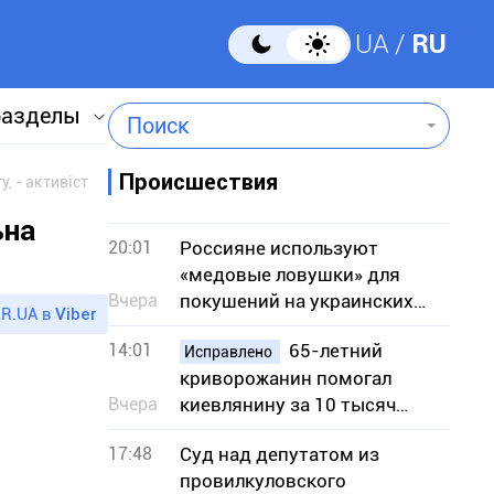
UA
RU
разделы
Поиск
Происшествия
, - активіст
ьна
20:01
Россияне используют
«медовые ловушки» для
Вчера
покушений на украинских
R.UA в
Viber
военных — СБУ
14:01
65-летний
Исправлено
криворожанин помогал
Вчера
киевлянину за 10 тысяч
долларов незаконно
17:48
Суд над депутатом из
попасть в Словакию
провилкуловского