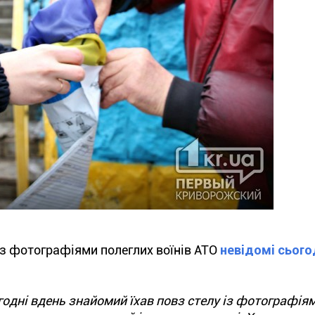
 із фотографіями полеглих воїнів АТО
невідомі сього
огодні вдень знайомий їхав повз стелу із фотографія