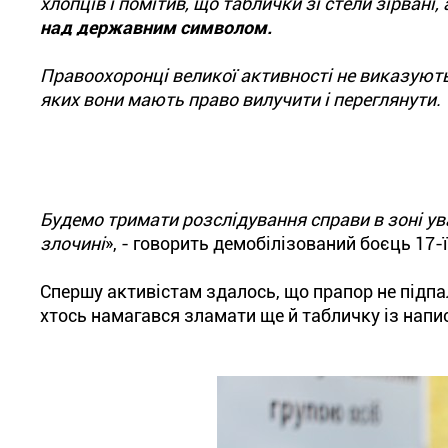
хлопців і помітив, що таблички зі стели зірвані
над державним символом.
Правоохоронці великої активності не виказують,
яких вони мають право вилучити і переглянути.
Будемо тримати розслідування справи в зоні у
злочині
», - говорить демобілізований боєць 17
Спершу активістам здалось, що прапор не підпал
хтось намагався зламати ще й табличку із напи