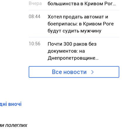
Вчера
большинства в Кривом Роге:
потерпевшая сторона
08:44
Хотел продать автомат и
заявляет, что она не
боеприпасы: в Кривом Роге
потерпевшая
будут судить мужчину
10:56
Почти 300 раков без
документов: на
Днепропетровщине
разоблачили незаконную
Все новости
продажу
дні вночі
ми полеглих