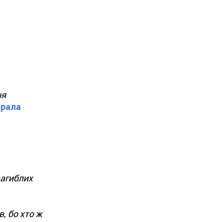
ня
брала
загиблих
, бо хто ж