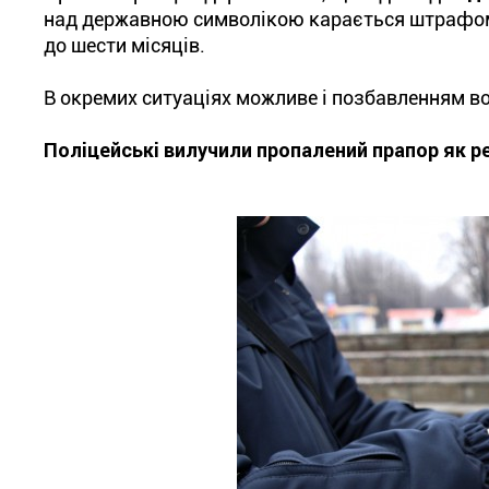
над державною символікою карається штрафом 
до шести місяців.
В окремих ситуаціях можливе і позбавленням во
Поліцейські вилучили пропалений прапор як р