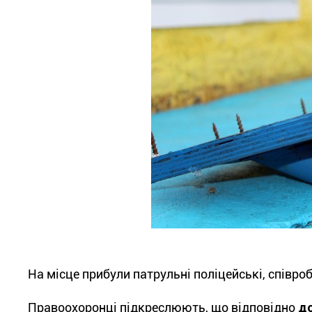
На місце прибули патрульні поліцейські, співроб
Правоохоронці підкреслюють, що відповідно
до