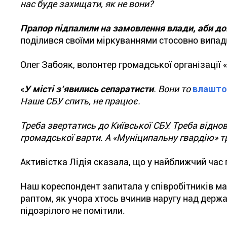
нас буде захищати, як не вони?
Прапор підпалили на замовлення влади, аби до
поділився своїми міркуваннями стосовно випадку
Олег Забояк, волонтер громадської організації 
«
У місті з’явились сепаратисти
. Вони то
влашто
Наше СБУ спить, не працює.
Треба звертатись до Київської СБУ. Треба відно
громадської варти. А «Муніципальну гвардію» т
Активістка Лідія сказала, що у найближчий час
Наш кореспондент запитала у співробітників маг
раптом, як учора хтось вчинив наругу над держ
підозрілого не помітили.