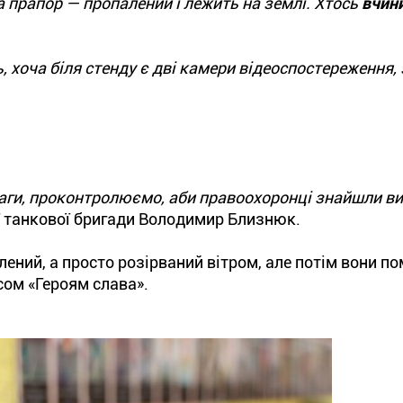
, а прапор — пропалений і лежить на землі. Хтось
вчини
 хоча біля стенду є дві камери відеоспостереження, 
ваги, проконтролюємо, аби правоохоронці знайшли ви
-ї танкової бригади Володимир Близнюк.
ений, а просто розірваний вітром, але потім вони по
сом «Героям слава».