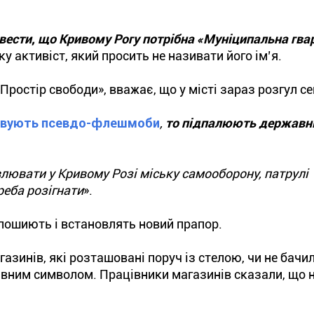
вести, що Кривому Рогу потрібна
«Муніципальна гва
 активіст, який просить не називати його ім’я.
«Простір свободи», вважає, що у місті зараз розгул с
вують псевдо-флешмоби
,
то підпалюють державн
влювати у Кривому Розі міську самооборону, патрулі
реба розігнати
».
 пошиють і встановлять новий прапор.
азинів, які розташовані поруч із стелою, чи не бачи
авним символом. Працівники магазинів сказали, що н