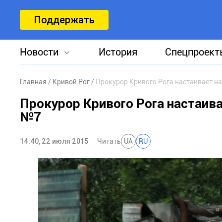
Поддержать
Новости
История
Спецпроект
Главная
Кривой Рог
Прокурор Кривого Рога настаивает н
Прокурор Кривого Рога настаива
№7
14:40, 22 июля 2015
Читать
UA
RU