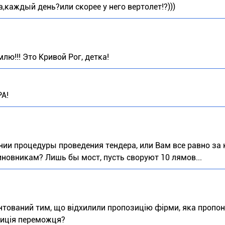
,каждый день?или скорее у него вертолет!?)))
лю!!! Это Кривой Рог, детка!
А!
нии процедуры проведения тендера, или Вам все равно за
иновникам? Лишь бы мост, пусть своруют 10 лямов...
унтований тим, що відхилили пропозицію фірми, яка пропо
озиція переможця?