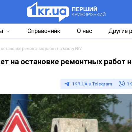
ы
Справочник
О нас
Другие 
а остановке ремонтных работ на мосту №7
ет на остановке ремонтных работ н
1KR.UA в
Telegram
1K