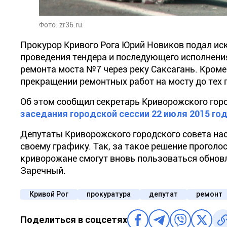
Фото: zr36.ru
Прокурор Кривого Рога Юрий Новиков подал иск
проведения тендера и последующего исполнения
ремонта моста №7 через реку Саксагань.
Кроме
прекращении ремонтных работ на
мосту
до тех 
Об этом сообщил секретарь Криворожского гор
заседания городской сессии 22 июля 2015 год
Депутаты Криворожского городского совета нас
своему
графику
. Так, за такое решение проголо
криворожане смогут вновь пользоваться
обнов
Заречный.
Кривой Рог
прокуратура
депутат
ремонт
Поделиться в соцсетях