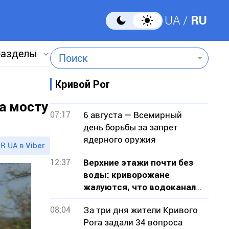
UA
RU
разделы
Поиск
Кривой Рог
а мосту
07:17
6 августа — Всемирный
день борьбы за запрет
ядерного оружия
R.UA в
Viber
12:37
Верхние этажи почти без
воды: криворожане
жалуются, что водоканал
не признает проблему
08:04
За три дня жители Кривого
Рога задали 34 вопроса