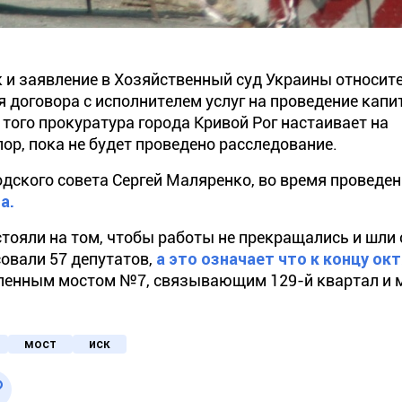
 и заявление в Хозяйственный суд Украины относит
 договора с исполнителем услуг на проведение капи
 того
прокуратура города Кривой Рог настаивает на
пор, пока не будет проведено расследование.
одского совета
Сергей Маляренко
, во время проведе
а.
тояли на том, чтобы работы не прекращались и шли 
совали 57 депутатов,
а это означает что к концу ок
ленным
мостом №7, связывающим
129-й
квартал
и
мост
иск