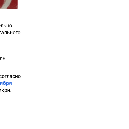
ельно
тального
ния
согласно
тября
мкрн
.