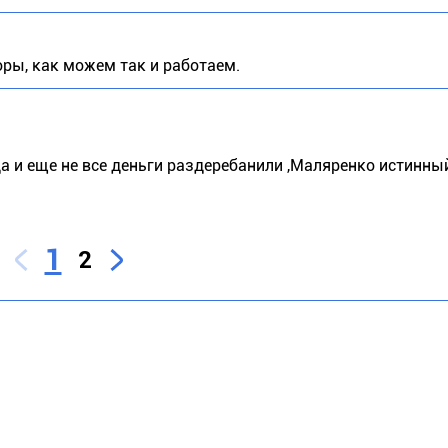
оры, как можем так и работаем.
а и еще не все деньги раздеребанили ,Маляренко истинны
1
2