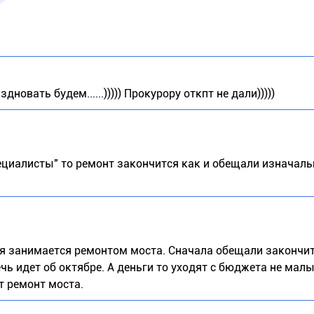
овать будем......))))) Прокурору откпт не дали)))))
пециалисты" то ремонт закончится как и обещали изначальн
орая занимается ремонтом моста. Сначала обещали закончи
чь идет об октябре. А деньги то уходят с бюджета не малы
т ремонт моста.