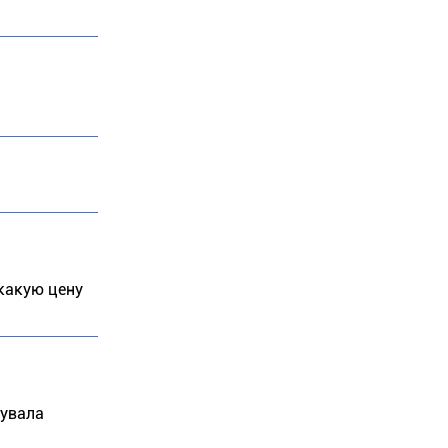
 какую цену
нувала