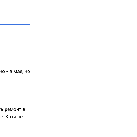
о - в мае, но
ть ремонт в
е. Хотя не