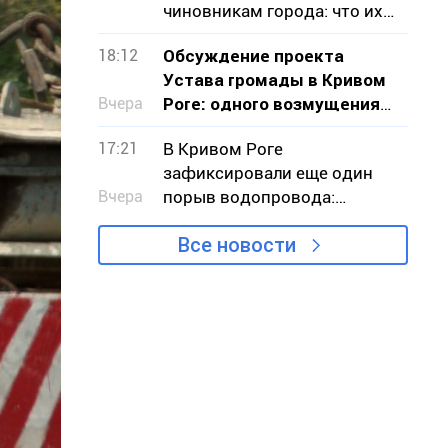
чиновникам города: что их
беспокоило
18:12
Обсуждение проекта
Устава громады в Кривом
Вчера
Роге: одного возмущения
мало, нужно действовать
17:21
В Кривом Роге
зафиксировали еще один
Вчера
порыв водопровода:
подтопило земельные
Все новости
участки