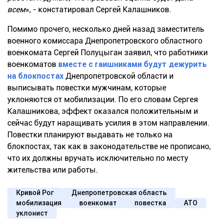
всем
»,
-
констатировал Сергей Калашников.
Помимо прочего, несколько дней назад
заместитель
военного
комиссара Днепропетровского областного
военкомата
Сергей Полуцыган
заявил, что
работники
военкомато
в
в
месте с гаишниками будут дежурить
на блокпостах
Днепропетровской области и
выписывать повестки мужчинам, которые
уклоняются от мобилизации
. По его словам Сергея
Калашникова, эффект оказался положительным и
сейчас будут наращивать усилия в этом направлении.
Повестки планируют выдавать не только на
блокпостах, так как в законодательстве не прописано,
что их должны вручать исключительно по месту
жительства или работы.
Кривой Рог
Днепропетровская область
мобилизация
военкомат
повестка
АТО
уклонист