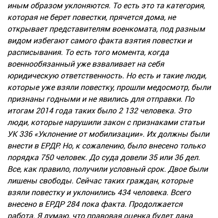
иным образом уклоняются. То есть это та категория,
которая не
берет
повестки, прячется дома, не
открывает представителям военкомата, под разным
видом избегают самого факта взятия повестки и
расписывания. То есть того момента, когда
военнообязанный уже взваливает на себя
юридическую ответственность. Но есть и такие люди,
которые уже взяли повестку, прошли медосмотр, были
признаны годными и не явились для отправки. По
итогам 2014 года таких было 2 132 человека. Это
люди, которые нарушили закон с признаками статьи
УК 336 «Уклонение от мобилизации». Их должны были
внести в
ЕРДР
.
Но, к сожалению
, было внесено только
порядка 750 человек. До суда довели 35 или 36 дел.
Все, как правило, получили условный срок. Двое были
лишены свободы. Сейчас таких граждан, которые
взяли повестку и уклонились 434 человека. Всего
внесено в ЕРДР 284 пока факта. Продолжается
работа. Я думаю, что правовая оценка будет дана