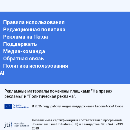
Правила использования
Редакционная политика
Реклама на 1kr.ua
Поддержать
Медиа-команда
Обратная связь
Политика использования
АI
Рекламные материалы помечены плашками "На правах
рекламы" и "Политическая реклама".
В 2025 году работу медиа поддерживает Европейский Союз
Независимая сертификация в соответствии с программой
Journalism Trust Initiative (JTI) и стандартов ISO CWA 17493:
2019