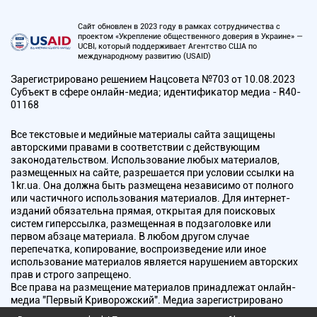
Сайт обновлен в 2023 году в рамках сотрудничества с
проектом «Укрепление общественного доверия в Украине» —
UCBI, который поддерживает Агентство США по
международному развитию (USAID)
Зарегистрировано решением Нацсовета №703 от 10.08.2023
Субъект в сфере онлайн-медиа; идентификатор медиа - R40-
01168
Все текстовые и медийные материалы сайта защищены
авторскими правами в соответствии с действующим
законодательством. Использование любых материалов,
размещенных на сайте, разрешается при условии ссылки на
1kr.ua. Она должна быть размещена независимо от полного
или частичного использования материалов. Для интернет-
изданий обязательна прямая, открытая для поисковых
систем гиперссылка, размещенная в подзаголовке или
первом абзаце материала. В любом другом случае
перепечатка, копирование, воспроизведение или иное
использование материалов является нарушением авторских
прав и строго запрещено.
Все права на размещение материалов принадлежат онлайн-
медиа "Первый Криворожский". Медиа зарегистрировано
Национальным советом Украины по вопросам телевидения и