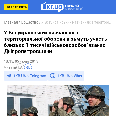
Поддержать
Главная
Общество
У Всеукраїнських навчаннях з територіальної оборони візьмуть участь близько 1 тисячі військовозобов’язаних Дніпропетровщини
У Всеукраїнських навчаннях з
територіальної оборони візьмуть участь
близько 1 тисячі військовозобов’язаних
Дніпропетровщини
13:15, 05 июня 2015
Читать
UA
RU
1KR.UA в
Telegram
1KR.UA в
Viber