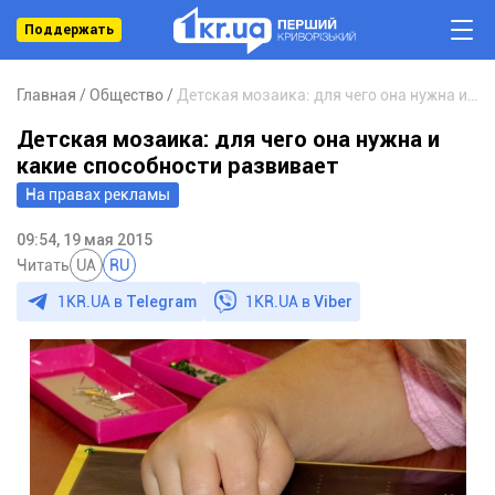
Поддержать
Главная
Общество
Детская мозаика: для чего она нужна и какие способности развивает
Детская мозаика: для чего она нужна и
какие способности развивает
На правах рекламы
09:54, 19 мая 2015
Читать
UA
RU
1KR.UA в
Telegram
1KR.UA в
Viber