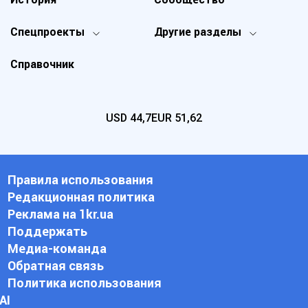
Спецпроекты
Другие разделы
Справочник
USD
44,7
EUR
51,62
Правила использования
Редакционная политика
Реклама на 1kr.ua
Поддержать
Медиа-команда
Обратная связь
Политика использования
АI