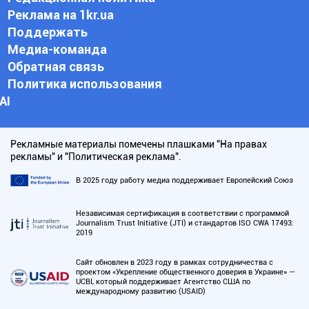
Реклама на 1kr.ua
Поддержать
Медиа-команда
Обратная связь
Политика использования
АI
Рекламные материалы помечены плашками "На правах
рекламы" и "Политическая реклама".
В 2025 году работу медиа поддерживает Европейский Союз
Независимая сертификация в соответствии с программой
Journalism Trust Initiative (JTI) и стандартов ISO CWA 17493:
2019
Сайт обновлен в 2023 году в рамках сотрудничества с
проектом «Укрепление общественного доверия в Украине» —
UCBI, который поддерживает Агентство США по
международному развитию (USAID)