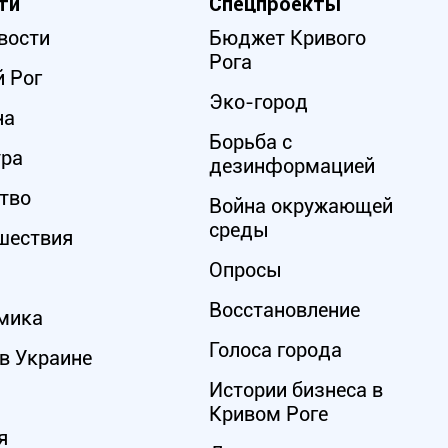
ти
Спецпроекты
вости
Бюджет Кривого
Рога
 Рог
Эко-город
на
Борьба с
ура
дезинформацией
тво
Война окружающей
среды
шествия
Опросы
Восстановление
мика
Голоса города
в Украине
Истории бизнеса в
Кривом Роге
я