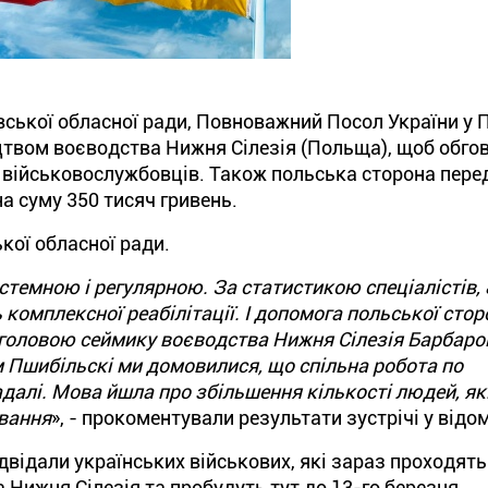
ської обласної ради,
Повноважний
Посол
України у 
твом воєводства Нижня Сілезія (
Польща
),
щоб
обго
військовослужбовців.
Також
польська
сторона пере
а суму 350
тисяч
гривень
.
кої обласної ради.
системною і регулярною. За статистикою
спеціалістів,
ь
комплексної реабілітації. І
допомога
польської
стор
головою сеймику воєводства Нижня Сілезія Барбар
 Пшибільскі ми
домовилися
,
що
спільна робота по
адалі. Мова
йшла
про
збільшення
кількості
людей, як
вання
»,
-
прокоментували
результати
зустрічі
у відо
ідвідали українських
військових
, які
зараз
проходять
 Нижня Сілезія та
пробудуть
тут до 13-го
березня
.