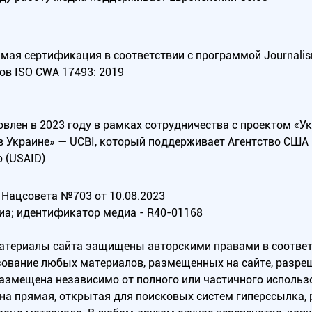
ая сертификация в соответствии с программой Journalism Tr
ов ISO CWA 17493: 2019
овлен в 2023 году в рамках сотрудничества с проектом «У
в Украине» — UCBI, который поддерживает Агентство СШ
 (USAID)
Нацсовета №703 от 10.08.2023
иа; идентификатор медиа - R40-01168
материалы сайта защищены авторскими правами в соотве
ование любых материалов, размещенных на сайте, разреш
 размещена независимо от полного или частичного исполь
на прямая, открытая для поисковых систем гиперссылка,