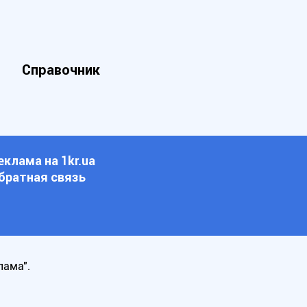
Справочник
еклама на 1kr.ua
братная связь
лама".