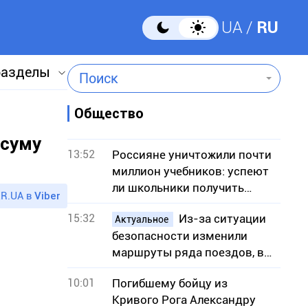
UA
RU
разделы
Поиск
Общество
 суму
13:52
Россияне уничтожили почти
миллион учебников: успеют
ли школьники получить
R.UA в
Viber
книги к учебному году
15:32
Из-за ситуации
Актуальное
безопасности изменили
маршруты ряда поездов, в
частности сообщением с
10:01
Погибшему бойцу из
Кривым Рогом
Кривого Рога Александру