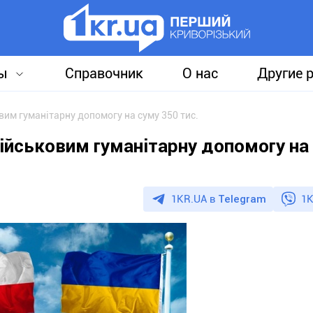
ы
Справочник
О нас
Другие 
им гуманітарну допомогу на суму 350 тис.
ійськовим гуманітарну допомогу на
1KR.UA в
Telegram
1K