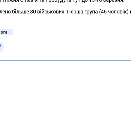
влено
більше
80 військових
. Перша
група
(45 чоловік)
ога