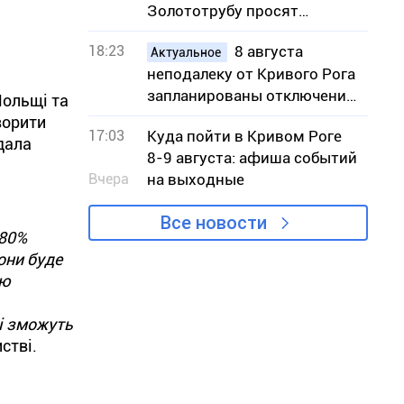
Золототрубу просят
присвоить звание Героя
18:23
8 августа
Украины
Актуальное
неподалеку от Кривого Рога
запланированы отключения
Польщі та
света – адреса
ворити
17:03
Куда пойти в Кривом Роге
дала
8-9 августа: афиша событий
Вчера
на выходные
Все новости
 80%
они
буде
ою
і
зможуть
мстві
.