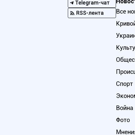
Новос
Telegram-чат
Все но
RSS-лента
Кривой
Украи
Культ
Общес
Проис
Спорт
Эконо
Война 
Фото
Мнени