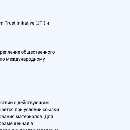
ust Initiative (JTI) и
крепление общественного
А по международному
тствии с действующим
ается при условии ссылки
зования материалов. Для
 размещенная в