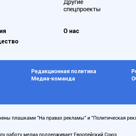
Другие
спецпроекты
ия
О нас
ество
Редакционная политика
Р
Медиа-команда
О
ены плашками "На правах рекламы" и "Политическая рек
оду работу медиа поддерживает Европейский Союз