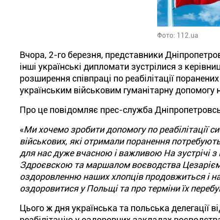
Фото: 112.ua
Вчора
, 2-го
березня
,
представник
и Дніпропетров
інші українські
дипломати
зустрілися
з
керівниц
розширення
співпраці по реабілітації
поранених
українським військовим гуманітарну
допомогу
н
Про це
повідомляє
прес-служба
Дніпропетровсь
«
Ми
хочемо
зробити
допомогу
по реабілітації 
військових
, які
отримали
поранення
потребуют
для нас
дуже
вчасною
і
важливою
На
зустрічі
з
Здроєвскою та маршалом воєводства Цезарієм
оздоровленню
наши
х х
лопців
продовжиться
і н
оздоровитися
у Польщі
та
про терміни
їх
перебу
Цього
ж дня українська та
польська
делегації
в
реабілітацію у
оздоровчих
закладах
воєводства