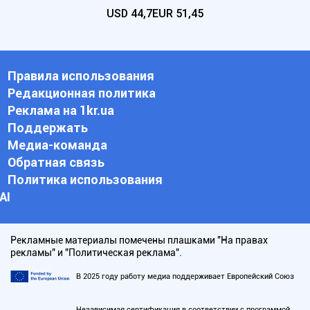
USD
44,7
EUR
51,45
Правила использования
Редакционная политика
Реклама на 1kr.ua
Поддержать
Медиа-команда
Обратная связь
Политика использования
АI
Рекламные материалы помечены плашками "На правах
рекламы" и "Политическая реклама".
В 2025 году работу медиа поддерживает Европейский Союз
Независимая сертификация в соответствии с программой