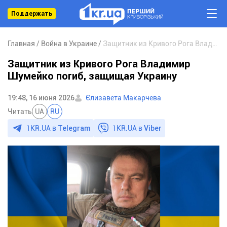
Поддержать
Главная
Война в Украине
Защитник из Кривого Рога Владимир Шумейко погиб, защищая Украину
Защитник из Кривого Рога Владимир
Шумейко погиб, защищая Украину
19:48, 16 июня 2026
Єлизавета Макарчева
Читать
UA
RU
1KR.UA в
Telegram
1KR.UA в
Viber