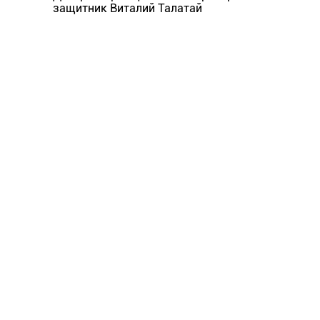
защитник Виталий Талатай