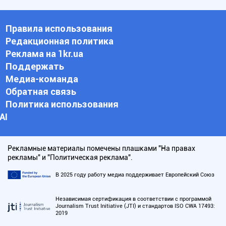
Правила использования
Редакционная политика
Реклама на 1kr.ua
Поддержать
Медиа-команда
Обратная связь
Политика использования
АI
Рекламные материалы помечены плашками "На правах
рекламы" и "Политическая реклама".
В 2025 году работу медиа поддерживает Европейский Союз
Независимая сертификация в соответствии с программой
Journalism Trust Initiative (JTI) и стандартов ISO CWA 17493:
2019