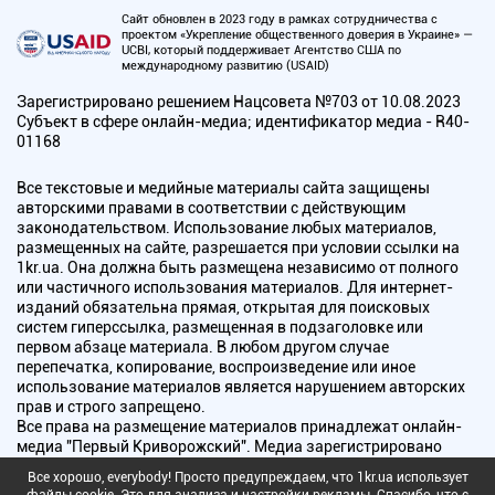
Сайт обновлен в 2023 году в рамках сотрудничества с
проектом «Укрепление общественного доверия в Украине» —
UCBI, который поддерживает Агентство США по
международному развитию (USAID)
Зарегистрировано решением Нацсовета №703 от 10.08.2023
Субъект в сфере онлайн-медиа; идентификатор медиа - R40-
01168
Все текстовые и медийные материалы сайта защищены
авторскими правами в соответствии с действующим
законодательством. Использование любых материалов,
размещенных на сайте, разрешается при условии ссылки на
1kr.ua. Она должна быть размещена независимо от полного
или частичного использования материалов. Для интернет-
изданий обязательна прямая, открытая для поисковых
систем гиперссылка, размещенная в подзаголовке или
первом абзаце материала. В любом другом случае
перепечатка, копирование, воспроизведение или иное
использование материалов является нарушением авторских
прав и строго запрещено.
Все права на размещение материалов принадлежат онлайн-
медиа "Первый Криворожский". Медиа зарегистрировано
Национальным советом Украины по вопросам телевидения и
Все хорошо, everybody! Просто предупреждаем, что 1kr.ua использует
радиовещания.