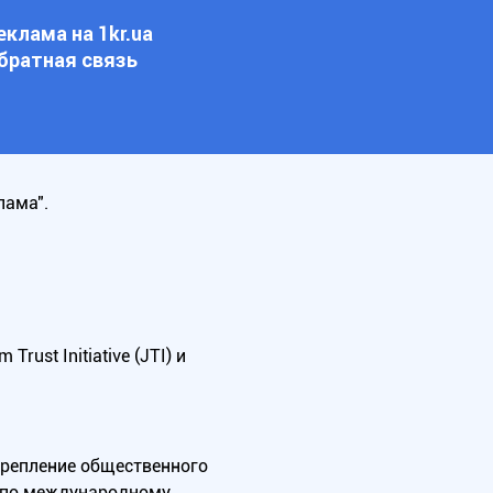
еклама на 1kr.ua
братная связь
лама".
ust Initiative (JTI) и
крепление общественного
А по международному