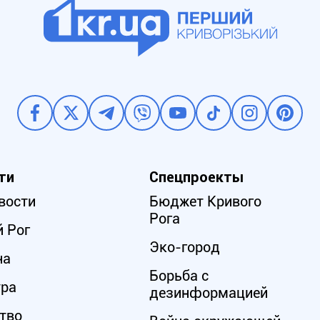
ти
Спецпроекты
вости
Бюджет Кривого
Рога
 Рог
Эко-город
на
Борьба с
ура
дезинформацией
тво