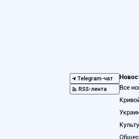
Новос
Telegram-чат
Все но
RSS-лента
Кривой
Украи
Культ
Общес