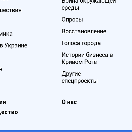
Война окружающей
среды
шествия
Опросы
Восстановление
мика
Голоса города
в Украине
Истории бизнеса в
Кривом Роге
я
Другие
спецпроекты
ия
О нас
ество