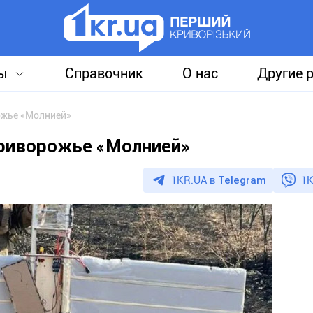
ы
Справочник
О нас
Другие 
ожье «Молнией»
Криворожье «Молнией»
1KR.UA в
Telegram
1K