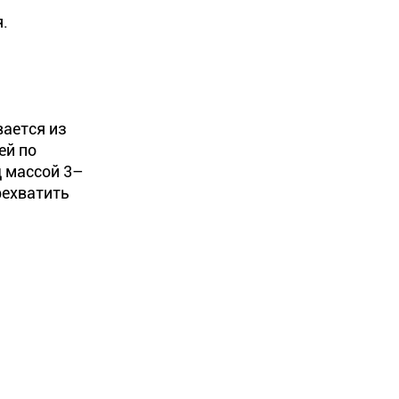
.
вается из
ей по
д массой 3–
рехватить