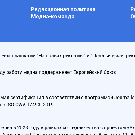
Редакционная политика
Р
Медиа-команда
О
ены плашками "На правах рекламы" и "Политическая рек
оду работу медиа поддерживает Европейский Союз
ая сертификация в соответствии с программой Journalism Tr
ов ISO CWA 17493: 2019
овлен в 2023 году в рамках сотрудничества с проектом «У
в Украине» — UCBI, который поддерживает Агентство СШ