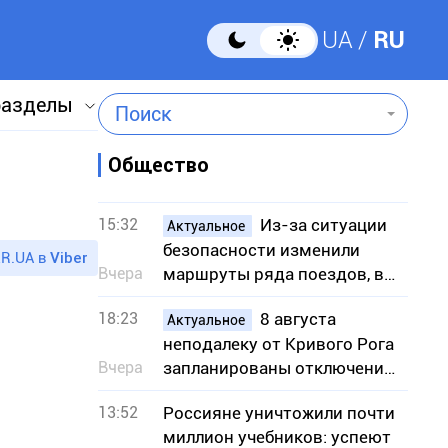
UA
RU
разделы
Поиск
Общество
15:32
Из-за ситуации
Актуальное
безопасности изменили
R.UA в
Viber
Вчера
маршруты ряда поездов, в
частности сообщением с
18:23
8 августа
Кривым Рогом
Актуальное
неподалеку от Кривого Рога
Вчера
запланированы отключения
света – адреса
13:52
Россияне уничтожили почти
миллион учебников: успеют