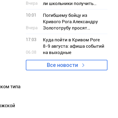
Вчера
ли школьники получить
книги к учебному году
10:01
Погибшему бойцу из
Кривого Рога Александру
Вчера
Золототрубу просят
присвоить звание Героя
17:03
Куда пойти в Кривом Роге
Украины
8-9 августа: афиша событий
06.08
на выходные
Все новости
иком типа
ожской