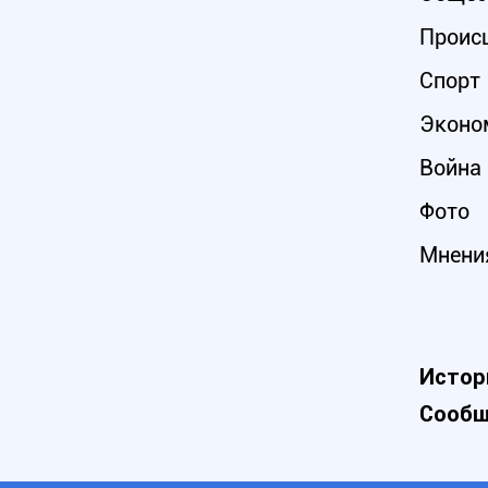
Проис
Спорт
Эконо
Война 
Фото
Мнени
Истор
Сообщ