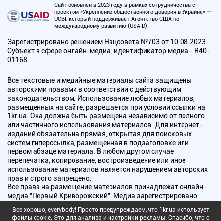
Сайт обновлен в 2023 году в рамках сотрудничества с
проектом «Укрепление общественного доверия в Украине» —
UCBI, который поддерживает Агентство США по
международному развитию (USAID)
Зарегистрировано решением Нацсовета №703 от 10.08.2023
Субъект в сфере онлайн-медиа; идентификатор медиа - R40-
01168
Все текстовые и медийные материалы сайта защищены
авторскими правами в соответствии с действующим
законодательством. Использование любых материалов,
размещенных на сайте, разрешается при условии ссылки на
1kr.ua. Она должна быть размещена независимо от полного
или частичного использования материалов. Для интернет-
изданий обязательна прямая, открытая для поисковых
систем гиперссылка, размещенная в подзаголовке или
первом абзаце материала. В любом другом случае
перепечатка, копирование, воспроизведение или иное
использование материалов является нарушением авторских
прав и строго запрещено.
Все права на размещение материалов принадлежат онлайн-
медиа "Первый Криворожский". Медиа зарегистрировано
Национальным советом Украины по вопросам телевидения и
Все хорошо, everybody! Просто предупреждаем, что 1kr.ua использует
радиовещания.
файлы cookie. Это для анализа и настройки рекламы. Спасибо, что с