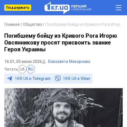
Поддержать
Главная
Общество
Погибшему бойцу из Кривого Рога Игорю Овсянникову просят присвоить звание Героя Украины
Погибшему бойцу из Кривого Рога Игорю
Овсянникову просят присвоить звание
Героя Украины
16:01, 05 июня 2026
Єлизавета Макарчева
Читать
UA
RU
1KR.UA в
Telegram
1KR.UA в
Viber