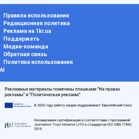
Правила использования
Редакционная политика
Реклама на 1kr.ua
Поддержать
Медиа-команда
Обратная связь
Политика использования
АI
Рекламные материалы помечены плашками "На правах
рекламы" и "Политическая реклама".
В 2025 году работу медиа поддерживает Европейский Союз
Независимая сертификация в соответствии с программой
Journalism Trust Initiative (JTI) и стандартов ISO CWA 17493:
2019