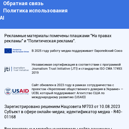
Обратная связь
Политика использования
АI
Рекламные материалы помечены плашками "На правах
рекламы" и "Политическая реклама".
В 2025 году работу медиа поддерживает Европейский Союз
Независимая сертификация в соответствии с программой
Journalism Trust Initiative (JTI) и стандартов ISO CWA 17493:
2019
Сайт обновлен в 2023 году в рамках сотрудничества с
проектом «Укрепление общественного доверия в Украине» —
UCBI, который поддерживает Агентство США по
международному развитию (USAID)
Зарегистрировано решением Нацсовета №703 от 10.08.2023
Субъект в сфере онлайн-медиа; идентификатор медиа - R40-
01168