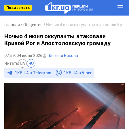
Поддержать
Главная
Общество
Ночью 4 июня оккупанты атаковали Кривой Рог и Апостоловскую громаду
Ночью 4 июня оккупанты атаковали
Кривой Рог и Апостоловскую громаду
07:59, 04 июня 2026
Євгенія Бикова
Читать
UA
RU
1KR.UA в
Telegram
1KR.UA в
Viber